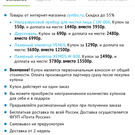
Товары от интернет-магазина
zymbo.ru
. Скидка до 55%
Ультразвуковой прибор для чистки лица С LW-006
. Купон за
550р.
и доплата на месте:
1440р. вместо 3950р.
Дарсонваль
. Купон за
690р.
и доплата на месте:
2480р.
вместо 6990р.
Лазерный эпилятор VENUS
. Купон за
1290р.
и доплата на
месте:
5680р. вместо 12500р.
Лазерный эпилятор XEMOS W-808
. Купон за
1490р.
и
доплата на месте:
5780р. вместо 13500р.
Внимание!
Купон является первоначальным взносом от общей
стоимости. Оплата производится партнеру сразу после покупки
купона
Купон действует на один заказ
Вы можете приобрести неограниченное количество купонов
для себя и в подарок
Предъявляйте распечатанный купон при получении заказа
Бесплатная доставка по всей России. Доставка осуществляется
ФГУП «Почта России»
Самовывоз не предусмотрен
Доставка от 2 недель