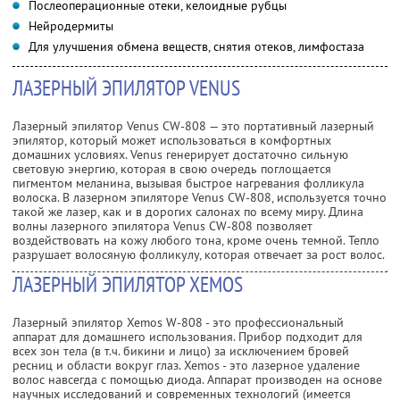
Послеоперационные отеки, келоидные рубцы
Нейродермиты
Для улучшения обмена веществ, снятия отеков, лимфостаза
ЛАЗЕРНЫЙ ЭПИЛЯТОР VENUS
Лазерный эпилятор Venus CW-808 — это портативный лазерный
эпилятор, который может использоваться в комфортных
домашних условиях. Venus генерирует достаточно сильную
световую энергию, которая в свою очередь поглощается
пигментом меланина, вызывая быстрое нагревания фолликула
волоска. В лазерном эпиляторе Venus CW-808, используется точно
такой же лазер, как и в дорогих салонах по всему миру. Длина
волны лазерного эпилятора Venus CW-808 позволяет
воздействовать на кожу любого тона, кроме очень темной. Тепло
разрушает волосяную фолликулу, которая отвечает за рост волос.
ЛАЗЕРНЫЙ ЭПИЛЯТОР XEMOS
Лазерный эпилятор Xemos W-808 - это профессиональный
аппарат для домашнего использования. Прибор подходит для
всех зон тела (в т.ч. бикини и лицо) за исключением бровей
ресниц и области вокруг глаз. Xemos - это лазерное удаление
волос навсегда с помощью диода. Аппарат производен на основе
научных исследований и современных технологий (имеется