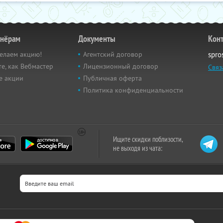
тнёрам
Документы
Кон
елаем акцию!
Агентский договор
spro
е, как Вебмастер
Лицензионный договор
Связ
е акции
Публичная оферта
Политика конфиденциальности
Ищите скидки поблизости,
не выходя из чата: