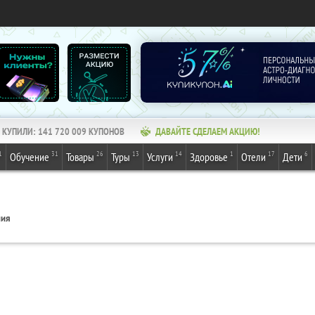
КУПИЛИ:
141 720 009
КУПОНОВ
ДАВАЙТЕ СДЕЛАЕМ АКЦИЮ!
1
31
26
13
14
1
17
6
Обучение
Товары
Туры
Услуги
Здоровье
Отели
Дети
ния