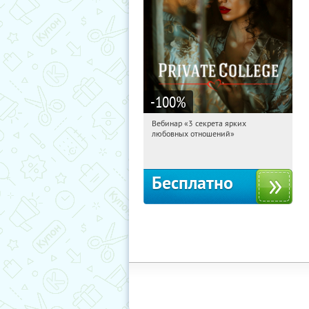
-100
%
Вебинар «3 секрета ярких
16:54:38
Получили:
37
любовных отношений»
Россия
Бесплатно