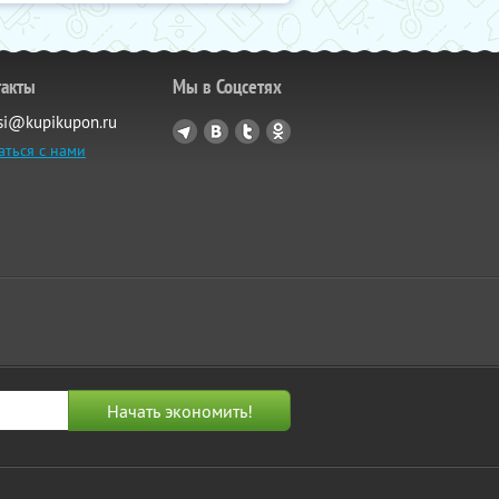
такты
Мы в Соцсетях
si@kupikupon.ru
аться с нами