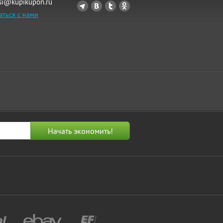
si@kupikupon.ru
аться с нами