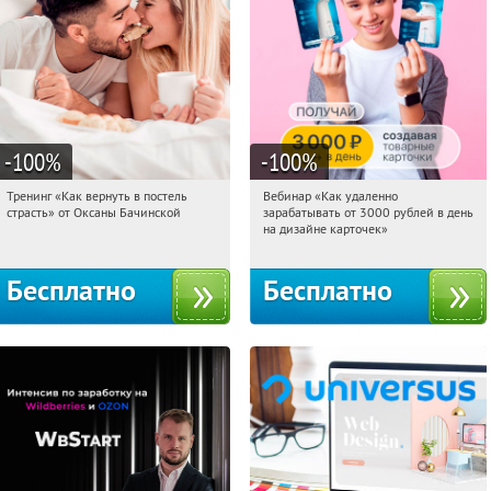
-100
%
-100
%
Тренинг «Как вернуть в постель
Вебинар «Как удаленно
20:52:54
Получили:
16
20:52:54
Получили:
48
страсть» от Оксаны Бачинской
зарабатывать от 3000 рублей в день
Россия
Россия
на дизайне карточек»
Бесплатно
Бесплатно