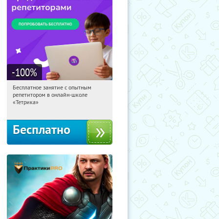
-100
%
Бесплатное занятие с опытным
20:52:54
Получили:
2
репетитором в онлайн-школе
Москва, Россия
«Тетрика»
Бесплатно