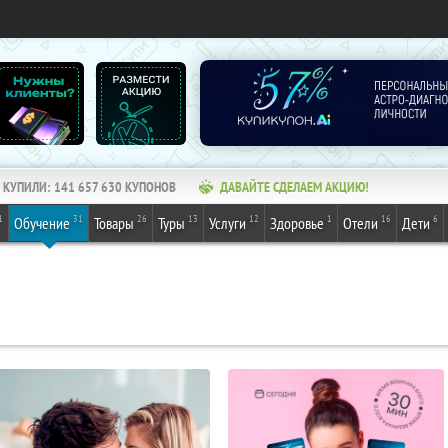
КУПИЛИ:
141 657 630
КУПОНОВ
ДАВАЙТЕ СДЕЛАЕМ АКЦИЮ!
1
31
26
13
12
1
16
6
Обучение
Товары
Туры
Услуги
Здоровье
Отели
Дети