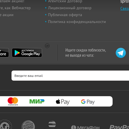
елаем акцию!
Агентский договор
spro
е, как Вебмастер
Лицензионный договор
Связ
е акции
Публичная оферта
Политика конфиденциальности
Ищите скидки поблизости,
не выходя из чата: