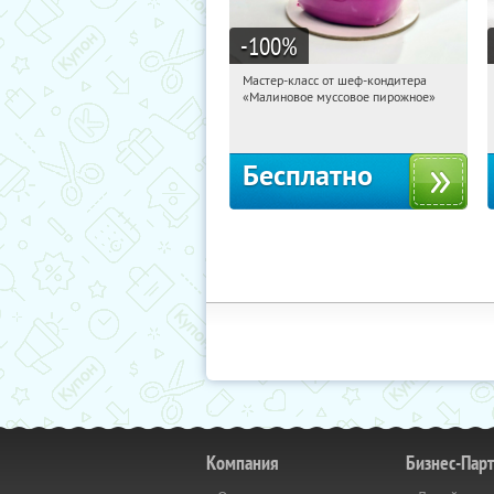
-100
%
Мастер-класс от шеф-кондитера
20:52:54
Получили:
57
«Малиновое муссовое пирожное»
Россия
Бесплатно
Компания
Бизнес-Пар