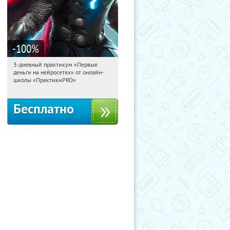
-100
%
3-дневный практикум «Первые
20:52:54
Получили:
29
деньги на нейросетях» от онлайн-
Россия
школы «ПрактикиPRO»
Бесплатно