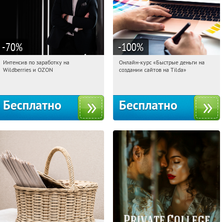
-70
%
-100
%
Интенсив по заработку на
Онлайн-курс «Быстрые деньги на
20:52:54
Получили:
8
20:52:54
Получили:
24
Wildberries и OZON
создании сайтов на Tilda»
Россия
Россия
Бесплатно
Бесплатно