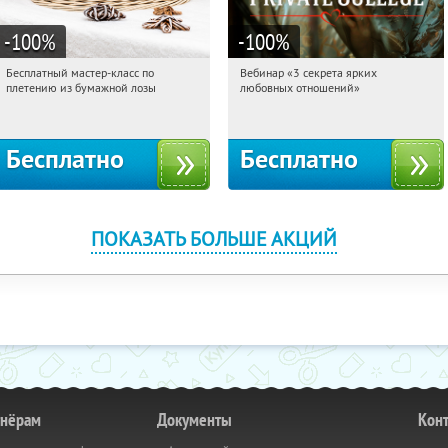
-100
%
-100
%
Бесплатный мастер-класс по
Вебинар «3 секрета ярких
20:52:54
Получили:
33
20:52:54
Получили:
37
плетению из бумажной лозы
любовных отношений»
Москва, Россия
Россия
Бесплатно
Бесплатно
ПОКАЗАТЬ БОЛЬШЕ АКЦИЙ
тнёрам
Документы
Кон