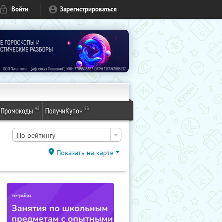
Войти
Зарегистрироваться
48
83
Промокоды
ПолучиКупон
По рейтингу
Показать на карте