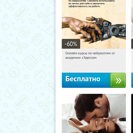
-60
%
Онлайн-курсы по нейросетям от
20:52:54
Получили:
6
академии «Эдюсон»
Москва
Бесплатно