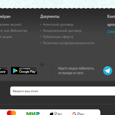
тнёрам
Документы
Кон
елаем акцию!
Агентский договор
spro
е, как Вебмастер
Лицензионный договор
Связ
е акции
Публичная оферта
Политика конфиденциальности
Ищите скидки поблизости,
не выходя из чата: