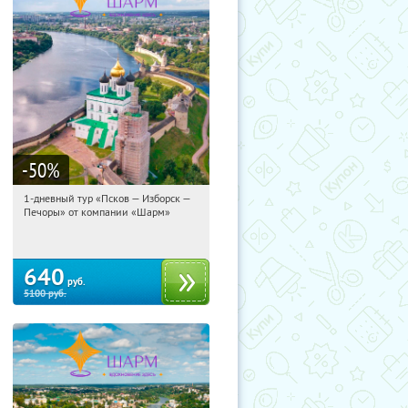
-50
%
1-дневный тур «Псков — Изборск —
09:23:03
Купили:
12
Печоры» от компании «Шарм»
Достоевская
640
руб.
5100
руб.