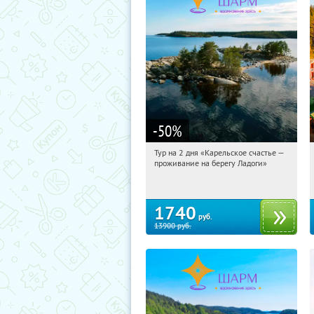
-50
%
Тур на 2 дня «Карельское счастье —
09:23:03
Купили:
39
проживание на берегу Ладоги»
Достоевская
1740
руб.
13900
руб.