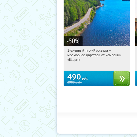
-50
%
1-дневный тур «Рускеала —
09:23:03
Купили:
48
мраморное царство» от компании
Достоевская
«Шарм»
490
руб.
3900
руб.