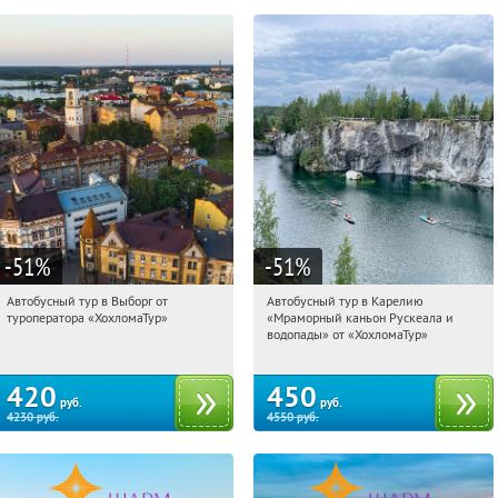
-51
%
-51
%
Автобусный тур в Выборг от
Автобусный тур в Карелию
09:23:03
Купили:
9
09:23:03
Купили:
24
туроператора «ХохломаТур»
«Мраморный каньон Рускеала и
Сенная площадь
Сенная площадь
водопады» от «ХохломаТур»
420
450
руб.
руб.
4230
руб.
4550
руб.