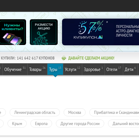
КУПИЛИ:
141 642 617
КУПОНОВ
ДАВАЙТЕ СДЕЛАЕМ АКЦИЮ!
1
31
26
13
12
1
17
6
Обучение
Товары
Туры
Услуги
Здоровье
Отели
Дети
е
Ленинградская область
Москва
Прибалтика и Скандинав
Крым
Европа
Другие города России
Дальний восто