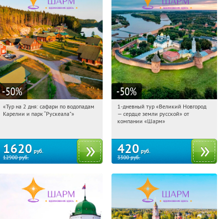
-50
%
-50
%
«Тур на 2 дня: сафари по водопадам
1-дневный тур «Великий Новгород
09:23:03
Купили:
6
09:23:03
Купили:
22
Карелии и парк “Рускеала"»
— сердце земли русской» от
Достоевская
Достоевская
компании «Шарм»
1620
420
руб.
руб.
12900
руб.
3300
руб.