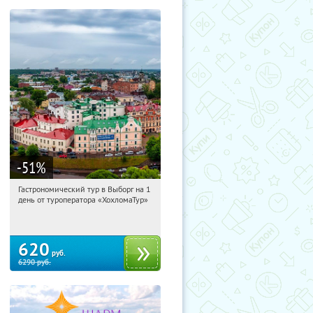
-51
%
Гастрономический тур в Выборг на 1
09:23:03
Купили:
2
день от туроператора «ХохломаТур»
Сенная площадь
620
руб.
6290
руб.