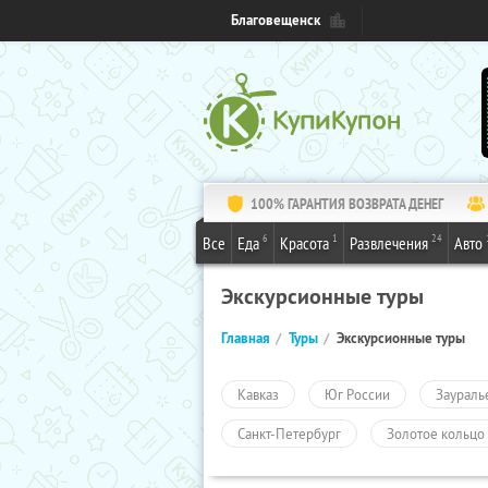
Благовещенск
100% ГАРАНТИЯ ВОЗВРАТА ДЕНЕГ
6
1
24
Все
Еда
Красота
Развлечения
Авто
Экскурсионные туры
Главная
Туры
Экскурсионные туры
Кавказ
Юг России
Заураль
Санкт-Петербург
Золотое кольцо