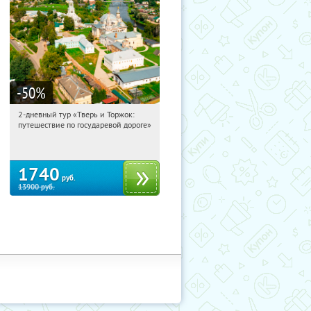
-50
%
2-дневный тур «Тверь и Торжок:
09:23:03
Купили:
30
путешествие по государевой дороге»
Достоевская
1740
руб.
13900
руб.