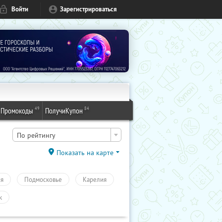
Войти
Зарегистрироваться
49
84
Промокоды
ПолучиКупон
По рейтингу
Показать на карте
ия
Подмосковье
Карелия
к