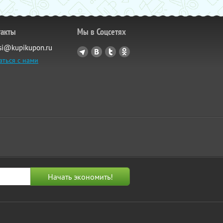
такты
Мы в Соцсетях
si@kupikupon.ru
аться с нами