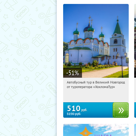
-51
%
Автобусный тур в Великий Новгород
09:23:03
Купили:
2
от туроператора «ХохломаТур»
Сенная площадь
510
руб.
5190
руб.