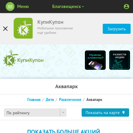
Меню
Благовещенск
КупиКупон
Мобильное приложение
Загрузить
ещё удобнее
Аквапарк
Главная
Дети
Развлечения
Аквапарк
Показать на карте
По рейтингу
ПОКАЗАТЬ БОЛЬШЕ АКЦИЙ