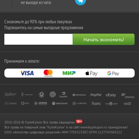
не выходя из чата:
Сэкономьте до 90% при любых покупках
Подпишитесь на самые выгодные предложения
Принимаем к оплате:
2010-2026 © КупиКупон. Все права защищены.
Все права на товарный знак "КупиКупон" и на сайт www.kupikupon.ru принадлежат
OOO «Агентство цифровых решений» ИНН 7705523387, ОГРН 1127747063212