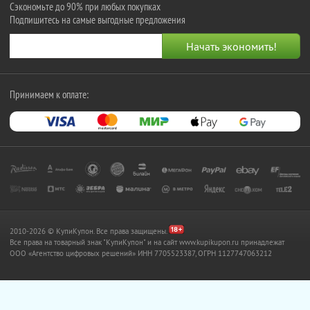
Сэкономьте до 90% при любых покупках
Подпишитесь на самые выгодные предложения
Принимаем к оплате:
2010-2026 © КупиКупон. Все права защищены.
Все права на товарный знак "КупиКупон" и на сайт www.kupikupon.ru принадлежат
OOO «Агентство цифровых решений» ИНН 7705523387, ОГРН 1127747063212