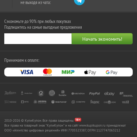
не выходя из чата:
Сэкономьте до 90% при любых покупках
Подпишитесь на самые выгодные предложения
Принимаем к оплате:
2010-2026 © КупиКупон. Все права защищены.
Все права на товарный знак "КупиКупон" и на сайт www.kupikupon.ru принадлежат
OOO «Агентство цифровых решений» ИНН 7705523387, ОГРН 1127747063212