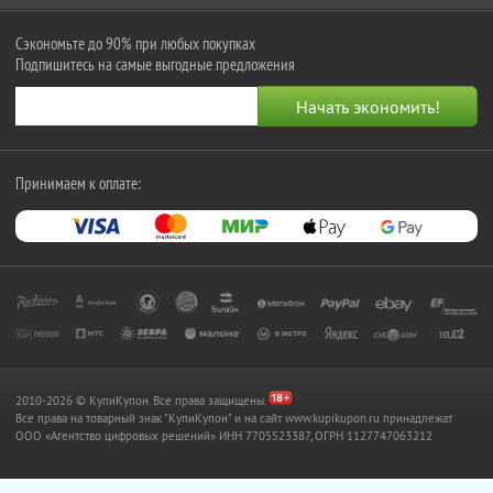
Сэкономьте до 90% при любых покупках
Подпишитесь на самые выгодные предложения
Принимаем к оплате:
2010-2026 © КупиКупон. Все права защищены.
Все права на товарный знак "КупиКупон" и на сайт www.kupikupon.ru принадлежат
OOO «Агентство цифровых решений» ИНН 7705523387, ОГРН 1127747063212