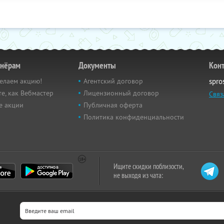
тнёрам
Документы
Кон
елаем акцию!
Агентский договор
spro
е, как Вебмастер
Лицензионный договор
Связ
е акции
Публичная оферта
Политика конфиденциальности
Ищите скидки поблизости,
не выходя из чата: