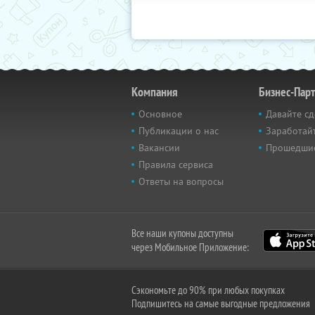
Компания
Бизнес-Пар
Основное
Давайте сд
Публикации о нас
Заработайт
Вакансии
Прошедши
Правила сервиса
Ответы на вопросы
Все наши купоны доступны
через Мобильное Приложение:
Сэкономьте до 90% при любых покупках
Подпишитесь на самые выгодные предложения