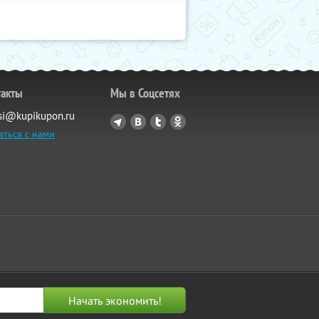
такты
Мы в Соцсетях
si@kupikupon.ru
аться с нами