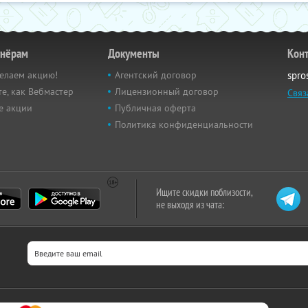
тнёрам
Документы
Кон
елаем акцию!
Агентский договор
spro
е, как Вебмастер
Лицензионный договор
Связ
е акции
Публичная оферта
Политика конфиденциальности
Ищите скидки поблизости,
не выходя из чата: