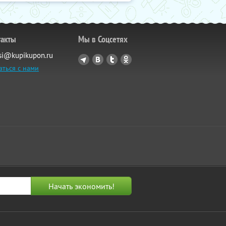
такты
Мы в Соцсетях
si@kupikupon.ru
аться с нами