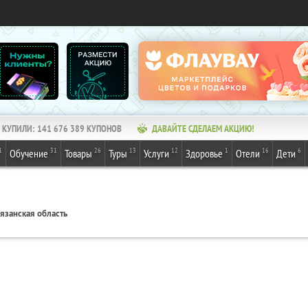
КУПИЛИ:
141 676 389
КУПОНОВ
ДАВАЙТЕ СДЕЛАЕМ АКЦИЮ!
1
31
26
13
12
1
16
6
Обучение
Товары
Туры
Услуги
Здоровье
Отели
Дети
язанская область