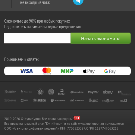
не выходя из чата:
Сэкономьте до 90% при любых покупках
Подпишитесь на самые выгодные предложения
Принимаем к оплате:
2010-2026 © КупиКупон. Все права защищены.
Все права на товарный знак "КупиКупон" и на сайт www.kupikupon.ru принадлежат
OOO «Агентство цифровых решений» ИНН 7705523387, ОГРН 1127747063212