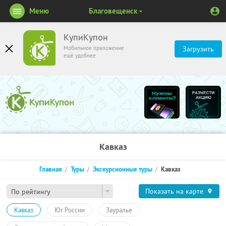
Меню
Благовещенск
КупиКупон
Мобильное приложение
Загрузить
ещё удобнее
Кавказ
Главная
Туры
Экскурсионные туры
Кавказ
Показать на карте
По рейтингу
Кавказ
Юг России
Зауралье