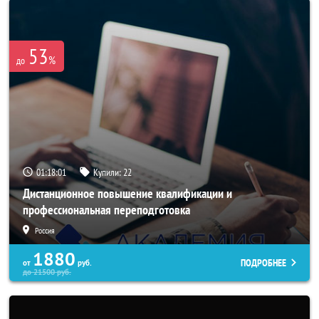
53
%
до
01:17:58
Купили:
22
Дистанционное повышение квалификации и
профессиональная переподготовка
Россия
1880
ПОДРОБНЕЕ
от
руб.
до
21500
руб.