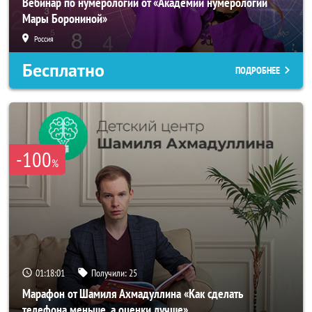
Вебинар по нумерологии от «Академии нумерологии
Мары Борониной»
Россия
Бесплатно
ПОДРОБНЕЕ
-100
%
01:17:58
Получили:
25
Марафон от Шамиля Ахмадуллина «Как сделать
телефона меньше, а оценки лучше»