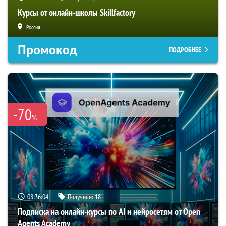
Курсы от онлайн-школы Skillfactory
Россия
Промокод
ПОДРОБНЕЕ
-70
%
08:36:03
Получили:
18
Подписка на онлайн-курсы по AI и нейросетям от Open
Agents Academy