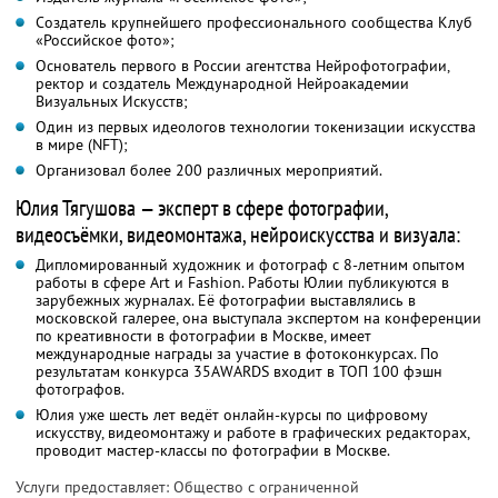
Создатель крупнейшего профессионального сообщества Клуб
«Российское фото»;
Основатель первого в России агентства Нейрофотографии,
ректор и создатель Международной Нейроакадемии
Визуальных Искусств;
Один из первых идеологов технологии токенизации искусства
в мире (NFT);
Организовал более 200 различных мероприятий.
Юлия Тягушова — эксперт в сфере фотографии,
видеосъёмки, видеомонтажа, нейроискусства и визуала:
Дипломированный художник и фотограф с 8-летним опытом
работы в сфере Art и Fashion. Работы Юлии публикуются в
зарубежных журналах. Её фотографии выставлялись в
московской галерее, она выступала экспертом на конференции
по креативности в фотографии в Москве, имеет
международные награды за участие в фотоконкурсах. По
результатам конкурса 35AWARDS входит в ТОП 100 фэшн
фотографов.
Юлия уже шесть лет ведёт онлайн-курсы по цифровому
искусству, видеомонтажу и работе в графических редакторах,
проводит мастер-классы по фотографии в Москве.
Услуги предоставляет: Общество с ограниченной