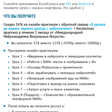
Скачайте приложение КупиКупона для
IOS
или
Android
и
покажите купон с экрана смартфона. Это удобно :)
ЧТО ВЫ ПОЛУЧИТЕ
Скидка 56% на онлайн-практикум с обратной связью
«8 уроков
до вашего первого дохода с нейросетями!»
+ бесплатная
практика в течение 1 месяца от «Международной
Нейроакадемии Визуальных Искусств»
Вы заплатите: 55$ вместо 125$ (~4390р. вместо 10000р.)
Программа онлайн-практикума:
Урок 1 — «Введение в нейросети и генерацию контента»
Урок 2 — «Работа с NAVA: тексты и изображения с AI»
Урок 3 — «Основы MidJourney и промптинга»
Урок 4 — «Как зарабатывать с помощью нейросетей»
Урок 5 — «Генерация изображений еды на NAVA»
Урок 6 — «Подготовка к выходу на рынок: упаковка»
Урок 7 — «Запуск услуги и поиск клиентов»
Урок 8 (Подарок) — «Знакомство с образовательной
платформой NAVA»
После оплаты вы получите доступ к:
8 уроков онлайн-практикума