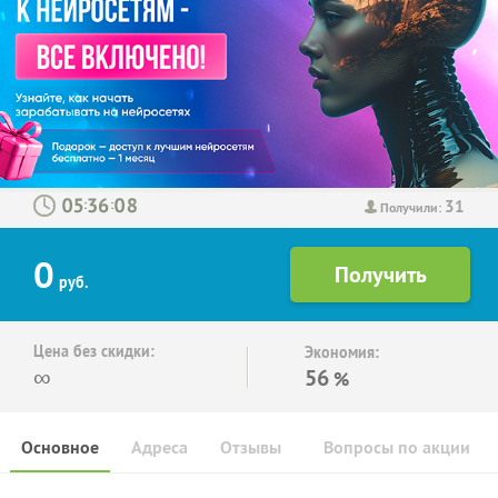
31
:
:
Получили:
0
руб.
Цена без скидки:
Экономия:
∞
56
%
Основное
Адреса
Отзывы
Вопросы по акции