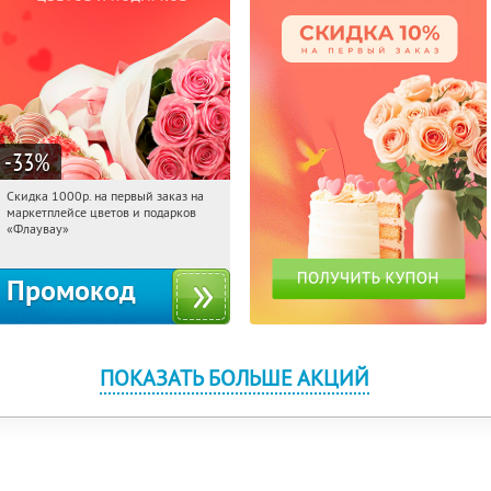
-33
%
Скидка 1000р. на первый заказ на
04:16:32
Получили:
18
маркетплейсе цветов и подарков
Россия
«Флаувау»
Промокод
ПОКАЗАТЬ БОЛЬШЕ АКЦИЙ