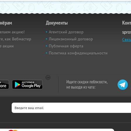
тнёрам
Документы
Кон
елаем акцию!
Агентский договор
spro
е, как Вебмастер
Лицензионный договор
Связ
е акции
Публичная оферта
Политика конфиденциальности
Ищите скидки поблизости,
не выходя из чата: