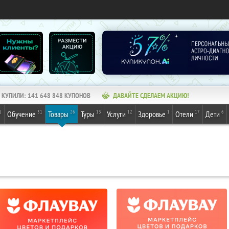
КУПИЛИ:
141 648 848
КУПОНОВ
ДАВАЙТЕ СДЕЛАЕМ АКЦИЮ!
1
31
26
13
12
1
17
6
Обучение
Товары
Туры
Услуги
Здоровье
Отели
Дети