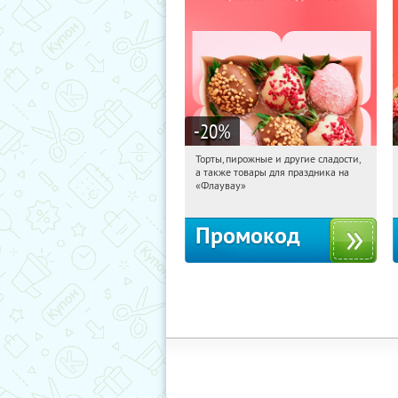
-20
%
Торты, пирожные и другие сладости,
04:16:32
Получили:
6
а также товары для праздника на
Россия
«Флаувау»
Промокод