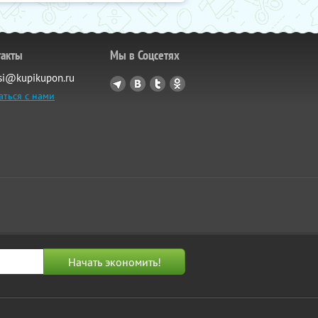
такты
Мы в Соцсетях
si@kupikupon.ru
аться с нами