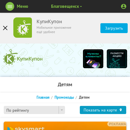
Меню
Благовещенск
КупиКупон
Мобильное приложение
Загрузить
ещё удобнее
Детям
Главная
Промокоды
Детям
Показать на карте
По рейтингу