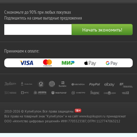
Сэкономьте до 90% при любых покупках
Подпишитесь на самые выгодные предложения
Принимаем к оплате:
2010-2026 © КупиКупон. Все права защищены.
Все права на товарный знак "КупиКупон" и на сайт www.kupikupon.ru принадлежат
OOO «Агентство цифровых решений» ИНН 7705523387, ОГРН 1127747063212