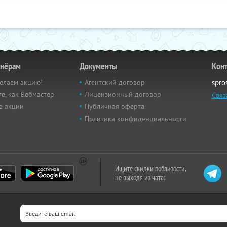
тнёрам
Документы
Кон
елаем акцию!
Агентский договор
spro
е, как Вебмастер
Лицензионный договор
Связ
е акции
Публичная оферта
Политика конфиденциальности
Ищите скидки поблизости,
не выходя из чата: