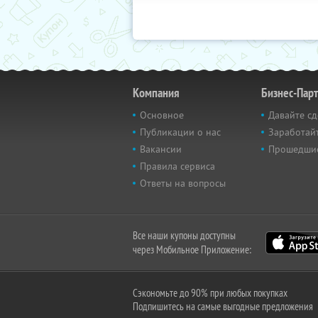
Компания
Бизнес-Пар
Основное
Давайте сд
Публикации о нас
Заработайт
Вакансии
Прошедши
Правила сервиса
Ответы на вопросы
Все наши купоны доступны
через Мобильное Приложение:
Сэкономьте до 90% при любых покупках
Подпишитесь на самые выгодные предложения