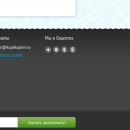
такты
Мы в Соцсетях
si@kupikupon.ru
аться с нами