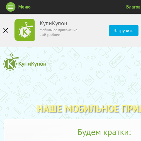
Меню
Благо
КупиКупон
Мобильное приложение
Загрузить
ещё удобнее
НАШЕ МОБИЛЬНОЕ ПР
Будем кратки: