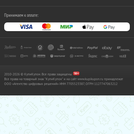
Принимаем к оплате:
2010-2026 © КупиКупон. Все права защищены.
Все права на товарный знак "КупиКупон" и на сайт www.kupikupon.ru принадлежат
OOO «Агентство цифровых решений» ИНН 7705523387, ОГРН 1127747063212