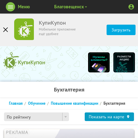
Меню
Благовещенск
КупиКупон
Мобильное приложение
Загрузить
ещё удобнее
Бухгалтерия
Главная
Обучение
Повышение квалификации
Бухгалтерия
Показать на карте
По рейтингу