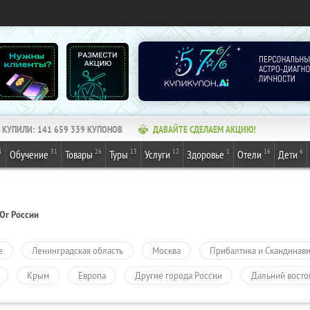
КУПИЛИ:
141 659 339
КУПОНОВ
ДАВАЙТЕ СДЕЛАЕМ АКЦИЮ!
1
31
26
13
12
1
16
6
Обучение
Товары
Туры
Услуги
Здоровье
Отели
Дети
Юг России
е
Ленинградская область
Москва
Прибалтика и Скандинав
Крым
Европа
Другие города России
Дальний восто