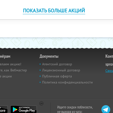
ПОКАЗАТЬ БОЛЬШЕ АКЦИЙ
тнёрам
Документы
Кон
елаем акцию!
Агентский договор
spro
е, как Вебмастер
Лицензионный договор
Связ
е акции
Публичная оферта
Политика конфиденциальности
Ищите скидки поблизости,
не выходя из чата: