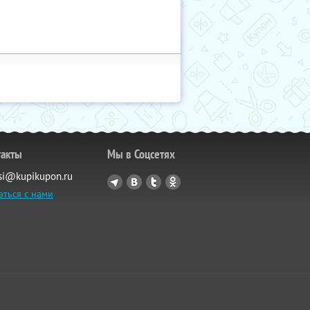
такты
Мы в Соцсетях
si@kupikupon.ru
аться с нами