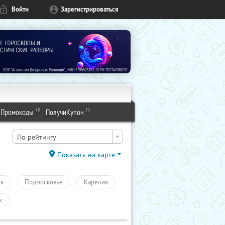
Войти
Зарегистрироваться
48
83
Промокоды
ПолучиКупон
По рейтингу
Показать на карте
ия
Подмосковье
Карелия
к