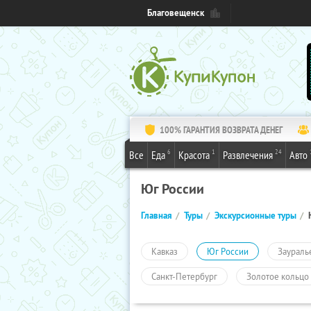
Благовещенск
100% ГАРАНТИЯ ВОЗВРАТА ДЕНЕГ
6
1
24
Все
Еда
Красота
Развлечения
Авто
Юг России
Главная
Туры
Экскурсионные туры
Кавказ
Юг России
Заураль
Санкт-Петербург
Золотое кольцо