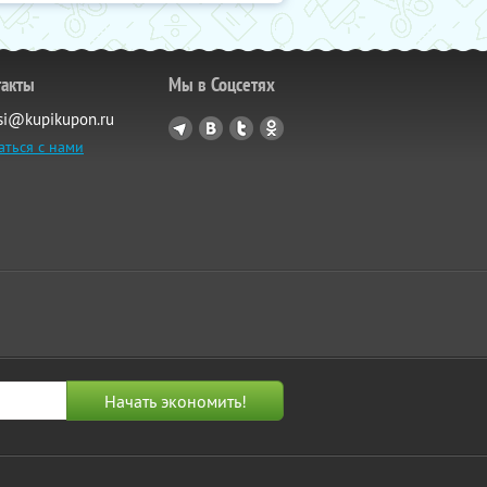
такты
Мы в Соцсетях
si@kupikupon.ru
аться с нами