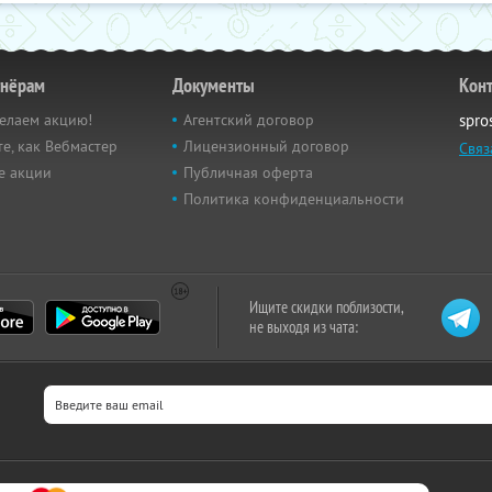
тнёрам
Документы
Кон
елаем акцию!
Агентский договор
spro
е, как Вебмастер
Лицензионный договор
Связ
е акции
Публичная оферта
Политика конфиденциальности
Ищите скидки поблизости,
не выходя из чата: