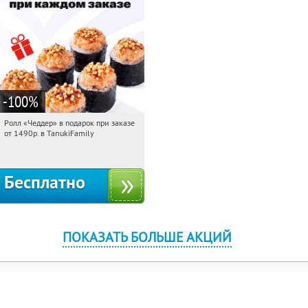
-100
%
Ролл «Чеддер» в подарок при заказе
15:24:49
Получили:
108
от 1490р. в TanukiFamily
Россия
Бесплатно
ПОКАЗАТЬ БОЛЬШЕ АКЦИЙ