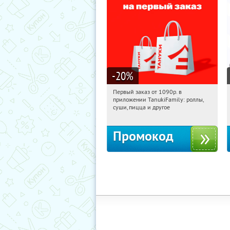
-20
%
Первый заказ от 1090р. в
15:24:49
Получили:
256
приложении TanukiFamily: роллы,
Россия
суши, пицца и другое
Промокод