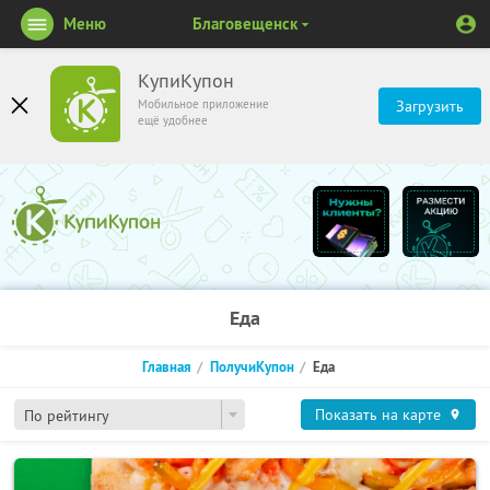
Меню
Благовещенск
КупиКупон
Мобильное приложение
Загрузить
ещё удобнее
Еда
Главная
ПолучиКупон
Еда
Показать на карте
По рейтингу