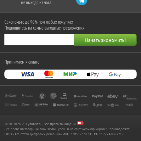
не выходя из чата:
Сэкономьте до 90% при любых покупках
Подпишитесь на самые выгодные предложения
Принимаем к оплате:
2010-2026 © КупиКупон. Все права защищены.
Все права на товарный знак "КупиКупон" и на сайт www.kupikupon.ru принадлежат
OOO «Агентство цифровых решений» ИНН 7705523387, ОГРН 1127747063212