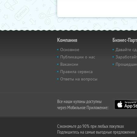
Компания
Бизнес-Пар
Основное
Давайте сд
Публикации о нас
Заработайт
Вакансии
Прошедши
Правила сервиса
Ответы на вопросы
Все наши купоны доступны
через Мобильное Приложение:
Сэкономьте до 90% при любых покупках
Подпишитесь на самые выгодные предложения