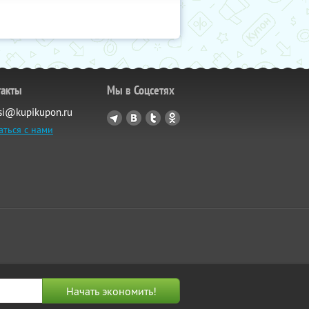
такты
Мы в Соцсетях
si@kupikupon.ru
аться с нами