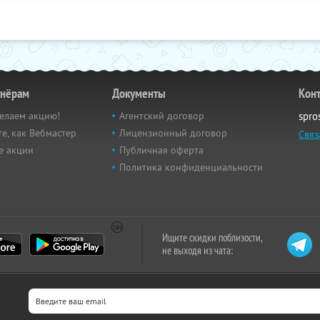
тнёрам
Документы
Кон
елаем акцию!
Агентский договор
spro
е, как Вебмастер
Лицензионный договор
Связ
е акции
Публичная оферта
Политика конфиденциальности
Ищите скидки поблизости,
не выходя из чата: