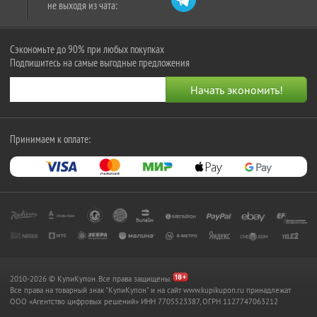
не выходя из чата:
Сэкономьте до 90% при любых покупках
Подпишитесь на самые выгодные предложения
Принимаем к оплате:
2010-2026 © КупиКупон. Все права защищены.
Все права на товарный знак "КупиКупон" и на сайт www.kupikupon.ru принадлежат
OOO «Агентство цифровых решений» ИНН 7705523387, ОГРН 1127747063212