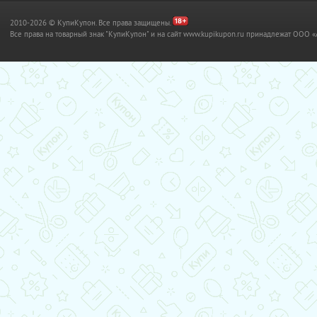
2010-2026 © КупиКупон. Все права защищены.
Все права на товарный знак "КупиКупон" и на сайт www.kupikupon.ru принадлежат OO