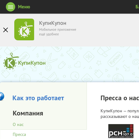
Меню
Б
КупиКупон
Мобильное приложение
ещё удобнее
Как это работает
Пресса о на
КупиКупон — попул
Компания
рассказывают о наш
О нас
Пресса