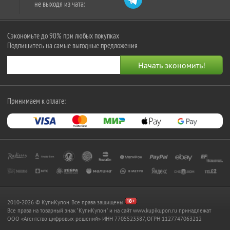
не выходя из чата:
Сэкономьте до 90% при любых покупках
Подпишитесь на самые выгодные предложения
Принимаем к оплате:
2010-2026 © КупиКупон. Все права защищены.
Все права на товарный знак "КупиКупон" и на сайт www.kupikupon.ru принадлежат
OOO «Агентство цифровых решений» ИНН 7705523387, ОГРН 1127747063212