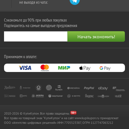
не выходя из чата:
Сэкономьте до 90% при любых покупках
Подпишитесь на самые выгодные предложения
Принимаем к оплате:
2010-2026 © КупиКупон. Все права защищены.
Все права на товарный знак "КупиКупон" и на сайт www.kupikupon.ru принадлежат
OOO «Агентство цифровых решений» ИНН 7705523387, ОГРН 1127747063212