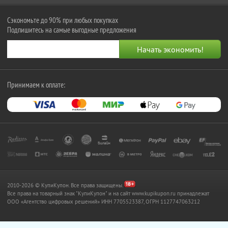
Сэкономьте до 90% при любых покупках
Подпишитесь на самые выгодные предложения
Принимаем к оплате:
2010-2026 © КупиКупон. Все права защищены.
Все права на товарный знак "КупиКупон" и на сайт www.kupikupon.ru принадлежат
OOO «Агентство цифровых решений» ИНН 7705523387, ОГРН 1127747063212