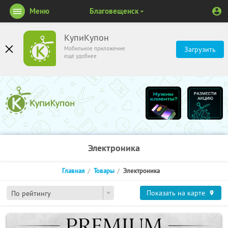
Меню
Благовещенск
КупиКупон
Мобильное приложение
Загрузить
ещё удобнее
Электроника
Главная
Товары
Электроника
Показать на карте
По рейтингу