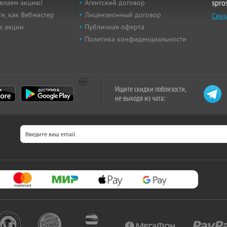
елаем акцию!
Агентский договор
spro
е, как Вебмастер
Лицензионный договор
Связ
е акции
Публичная оферта
Политика конфиденциальности
Ищите скидки поблизости,
не выходя из чата: