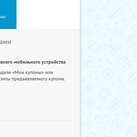
ваш
бами
своего мобильного устройства
азделе «Мои купоны» или
изиты предъявляемого купона.