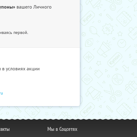
упоны»
вашего Личного
иваясь первой.
и в условиях акции
ru
такты
Мы в Соцсетях