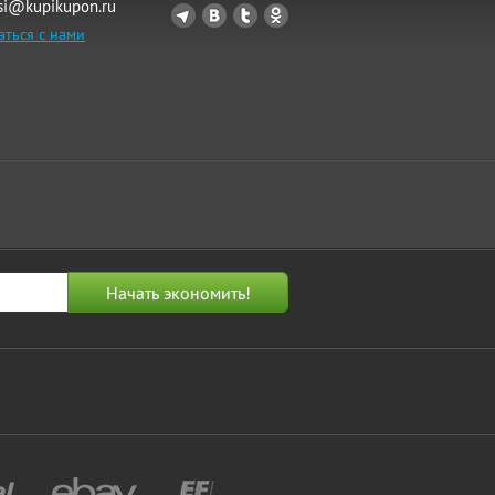
si@kupikupon.ru
аться с нами