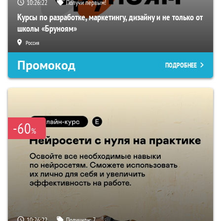
10:26:21
Получи первым!
Курсы по разработке, маркетингу, дизайну и не только от
школы «Бруноям»
Россия
Промокод
ПОДРОБНЕЕ
-60
%
10:26:21
Получили:
7