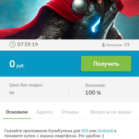
29
:
:
Получили:
0
руб.
Цена без скидки:
Экономия:
∞
100
%
Основное
Адреса
Отзывы
Вопросы по акции
Скачайте приложение КупиКупона для
IOS
или
Android
и
покажите купон с экрана смартфона. Это удобно :)