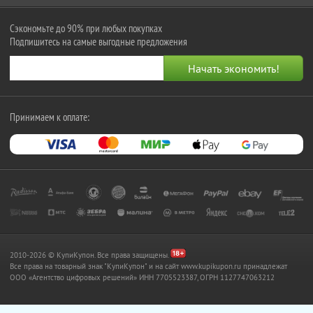
Сэкономьте до 90% при любых покупках
Подпишитесь на самые выгодные предложения
Принимаем к оплате:
2010-2026 © КупиКупон. Все права защищены.
Все права на товарный знак "КупиКупон" и на сайт www.kupikupon.ru принадлежат
OOO «Агентство цифровых решений» ИНН 7705523387, ОГРН 1127747063212