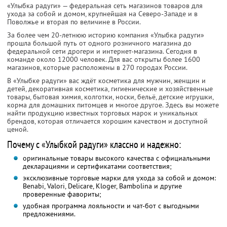
«Улыбка радуги» — федеральная сеть магазинов товаров для
ухода за собой и домом, крупнейшая на Северо-Западе и в
Поволжье и вторая по величине в России.
За более чем 20-летнюю историю компания «Улыбка радуги»
прошла большой путь от одного розничного магазина до
федеральной сети дрогери и интернет-магазина. Сегодня в
команде около 12000 человек. Для вас открыты более 1600
магазинов, которые расположены в 270 городах России.
В «Улыбке радуги» вас ждёт косметика для мужчин, женщин и
детей, декоративная косметика, гигиенические и хозяйственные
товары, бытовая химия, колготки, носки, бельё, детские игрушки,
корма для домашних питомцев и многое другое. Здесь вы можете
найти продукцию известных торговых марок и уникальных
брендов, которая отличается хорошим качеством и доступной
ценой.
Почему с «Улыбкой радуги» классно и надежно:
оригинальные товары высокого качества с официальными
декларациями и сертификатами соответствия;
эксклюзивные торговые марки для ухода за собой и домом:
Benabi, Valori, Delicare, Kloger, Bambolina и другие
проверенные фавориты;
удобная программа лояльности и чат-бот с выгодными
предложениями.