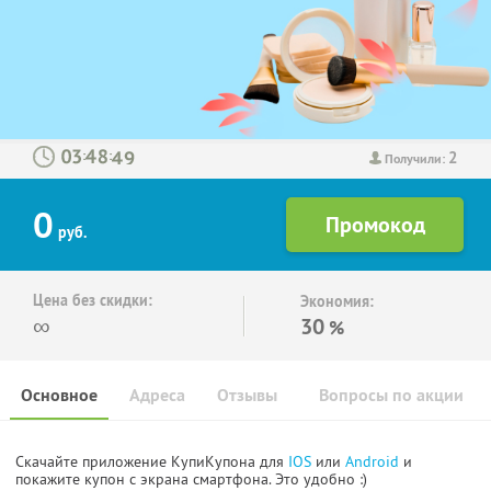
2
:
:
Получили:
0
руб.
Цена без скидки:
Экономия:
∞
30
%
Основное
Адреса
Отзывы
Вопросы по акции
Скачайте приложение КупиКупона для
IOS
или
Android
и
покажите купон с экрана смартфона. Это удобно :)