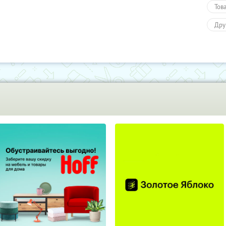
Тов
Дру