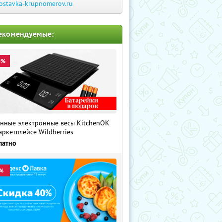
ostavka-krupnomerov.ru
екомендуемые:
0%
нные электронные весы KitchenOK
аркетплейсе Wildberries
латно
%