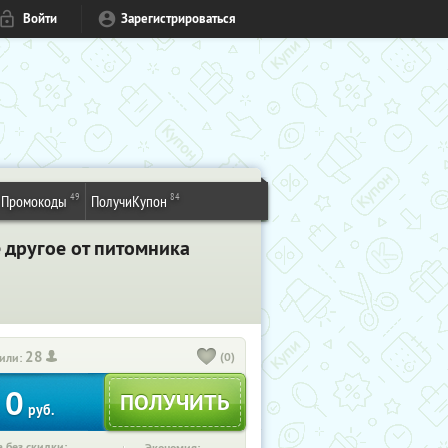
Войти
Зарегистрироваться
49
84
Промокоды
ПолучиКупон
 другое от питомника
28
(0)
или:
0
руб.
 без скидки: