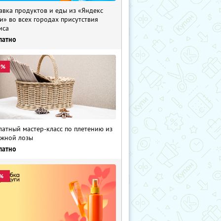
авка продуктов и еды из «Яндекс
и» во всех городах присутствия
иса
латно
0%
латный мастер-класс по плетению из
жной лозы
латно
%