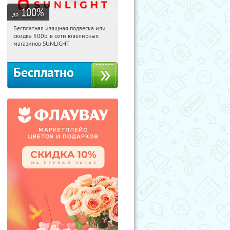
100
%
до
Бесплатная изящная подвеска или
11:25:59
Получили:
73
скидка 500р. в сети ювелирных
Россия
магазинов SUNLIGHT
Бесплатно