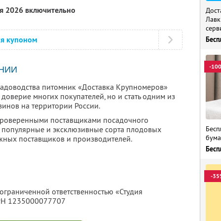
ря 2026 включительно
Дост
Лавк
серв
ся купоном
Бесп
-10
НИИ
 садоводства питомник «Доставка Крупномеров»
 доверие многих покупателей, но и стать одним из
инов на территории России.
 проверенными поставщиками посадочного
Бесп
ы популярные и эксклюзивные сорта плодовых
бума
ежных поставщиков и производителей.
Бесп
-35
 ограниченной ответственностью «Студия
ГРН 1235000077707