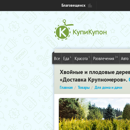
Благовещенск
6
1
24
Все
Еда
Красота
Развлечения
Авто
Хвойные и плодовые деревь
«Доставка Крупномеров».
Главная
Товары
Для дома и дачи