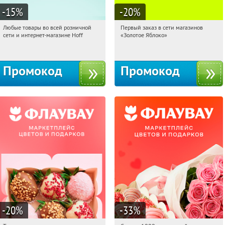
-15
%
-20
%
Любые товары во всей розничной
Первый заказ в сети магазинов
11:25:59
Получили:
83
11:25:59
Получи первым!
сети и интернет-магазине Hoff
«Золотое Яблоко»
Москва, 1-й Волоколамский проезд,
Россия
10с1
Промокод
Промокод
-20
%
-33
%