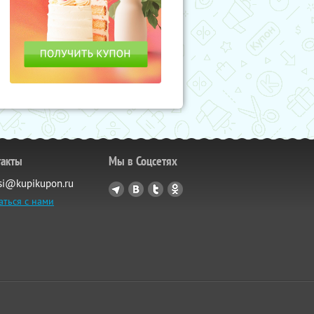
такты
Мы в Соцсетях
si@kupikupon.ru
аться с нами