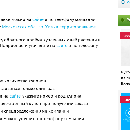
d
тавке можно на
сайте
и по телефону компании
Р
:
Московская обл., г.о. Химки, территориальное
-10
гу обратного приёма купленных у неё растений в
. Подробности уточняйте на
сайте
и по телефону
Кухо
на м
е количество купонов
Бесп
зоваться только один раз
ли на
сайте
, укажите номер и код купона
-40
 электронный купон при получении заказа
ими спецпредложениями компании
 можно уточнить по телефону компании: