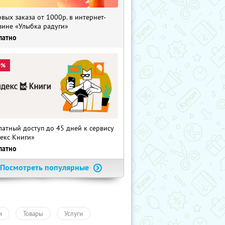
рвых заказа от 1000р. в интернет-
зине «Улыбка радуги»
латно
0%
латный доступ до 45 дней к сервису
екс Книги»
латно
Посмотреть популярные
и
Товары
Услуги