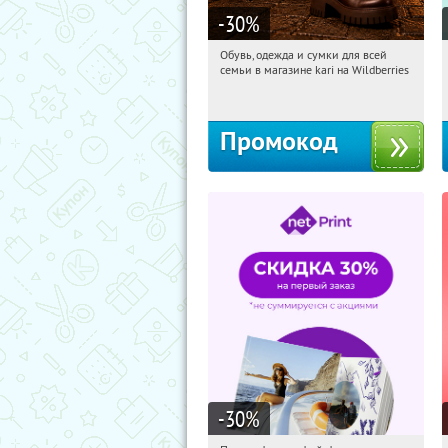
-30
%
Обувь, одежда и сумки для всей
11:25:59
Получили:
31
семьи в магазине kari на Wildberries
Россия
Промокод
-30
%