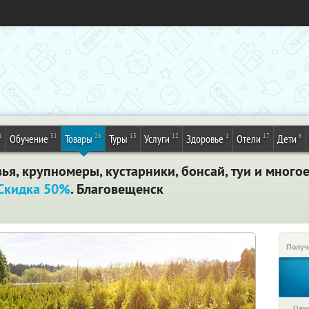
1
31
26
13
12
1
17
6
Обучение
Товары
Туры
Услуги
Здоровье
Отели
Дети
я, крупномеры, кустарники, бонсай, туи и многое
Скидка 50%
. Благовещенск
Получ
Цена