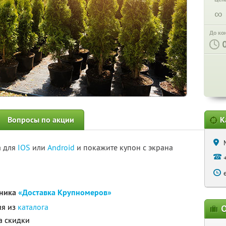
∞
До ко
Вопросы по акции
К
а для
IOS
или
Android
и покажите купон с экрана
мника
«Доставка Крупномеров»
ия из
каталога
О
а скидки