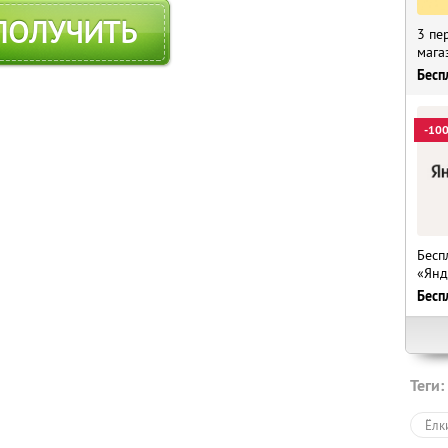
ПОЛУЧИТЬ
3 пе
мага
Бесп
-10
Бесп
«Янд
Бесп
Теги:
Ёлк