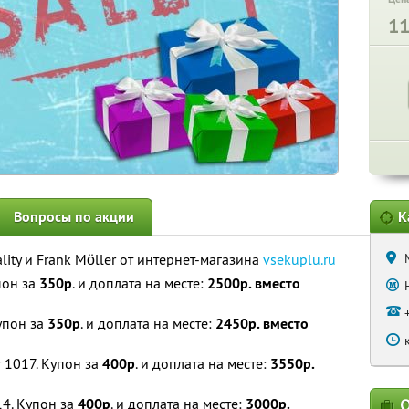
1
Вопросы по акции
К
lity и Frank Möller от интернет-магазина
vsekuplu.ru
пон за
350р
. и доплата на месте:
2500р. вместо
упон за
350р
. и доплата на месте:
2450р. вместо
 1017. Купон за
400р
. и доплата на месте:
3550р.
14. Купон за
400р
. и доплата на месте:
3000р.
О