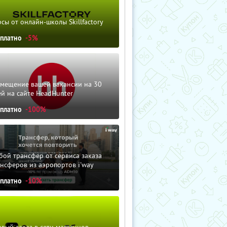
сы от онлайн-школы Skillfactory
сплатно
-5%
змещение вашей вакансии на 30
й на сайте HeadHunter
сплатно
-100%
ой трансфер от сервиса заказа
нсферов из аэропортов i'way
сплатно
-10%