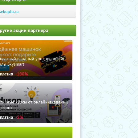
sekuplu.ru
ругие акции партнера
сплатный вводный урок от онлайн-
олы Skysmart
сплатно
-100%
зличные курсы от онлайн-академии
дюсон»
сплатно
-5%