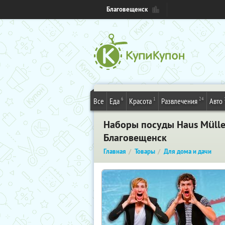
Благовещенск
6
1
24
Все
Еда
Красота
Развлечения
Авто
Наборы посуды Haus Müller,
Благовещенск
Главная
Товары
Для дома и дачи