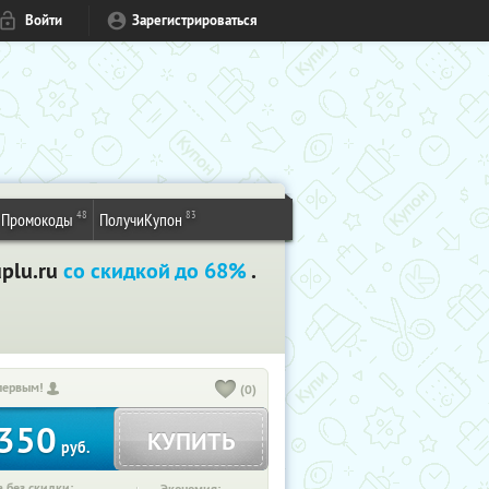
Войти
Зарегистрироваться
48
83
Промокоды
ПолучиКупон
uplu.ru
со скидкой до 68%
.
первым!
(0)
350
КУПИТЬ
руб.
 без скидки: