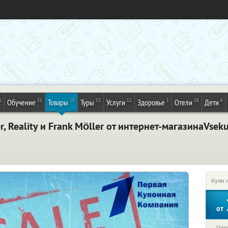
1
31
25
13
12
1
16
6
Обучение
Товары
Туры
Услуги
Здоровье
Отели
Дети
 Reality и Frank Möller от интернет-магазинаVsek
Купи 
от
Цена