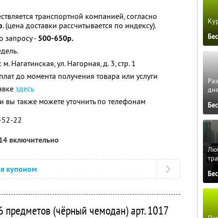
ествляется транспортной компанией, согласно
Кур
р
. (цена доставки рассчитывается по индексу).
Бе
о запросу -
500-650р.
едель.
 Нагатинская, ул. Нагорная, д. 3, стр. 1
лат до момента получения товара или услуги
Ра
авке
здесь
дне
 вы также можете уточнить по телефонам
Бе
6-52-22
014 включительно
Люб
тра
ся купоном
Бе
16 предметов (чёрный чемодан) арт. 1017