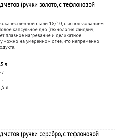
едметов (ручки золото, с тефлоновой
кокачественной стали 18/10, с использованием
овое капсульное дно (технология сэндвич,
ет плавное нагревание и деликатное
щу можно на умеренном огне, что непременно
одукта.
,5 л
3 л
2 л
,5 л
едметов (ручки серебро, с тефлоновой