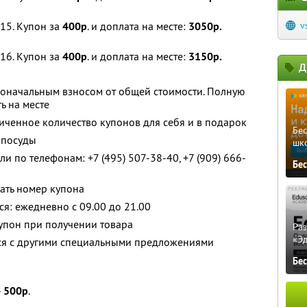
15. Купон за
400р
. и доплата на месте:
3050р.
v
16. Купон за
400р
. и доплата на месте:
3150р.
Д
воначальным взносом от общей стоимости. Полную
ь на месте
ченное количество купонов для себя и в подарок
Бе
 посуды
шк
и по телефонам: +7 (495) 507-38-40, +7 (909) 666-
Бе
ать номер купона
я: ежедневно с 09.00 до 21.00
упон при получении товара
Ра
«Э
тся с другими специальными предложениями
Бе
-
500р
.