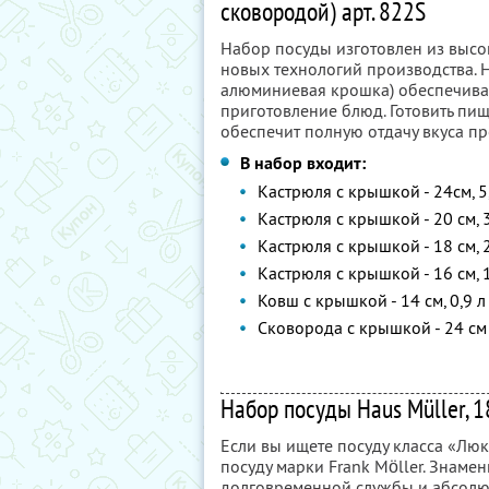
сковородой) арт. 822S
Набор посуды изготовлен из высо
новых технологий производства. Н
алюминиевая крошка) обеспечива
приготовление блюд. Готовить пи
обеспечит полную отдачу вкуса пр
В набор входит:
Кастрюля с крышкой - 24см, 5
Кастрюля с крышкой - 20 см, 
Кастрюля с крышкой - 18 см, 
Кастрюля с крышкой - 16 см, 1
Ковш с крышкой - 14 см, 0,9 л
Сковорода с крышкой - 24 см
Набор посуды Haus Müller, 1
Если вы ищете посуду класса «Люк
посуду марки Frank Möller. Знаме
долговременной службы и абсолют