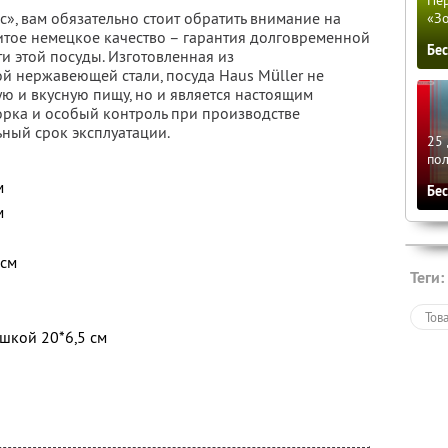
Пер
с», вам обязательно стоит обратить внимание на
«З
нитое немецкое качество – гарантия долговременной
Бе
и этой посуды. Изготовленная из
 нержавеющей стали, посуда Haus Müller не
ую и вкусную пищу, но и является настоящим
орка и особый контроль при производстве
ьный срок эксплуатации.
25 
по
м
Бе
м
 см
Теги:
Тов
шкой 20*6,5 см