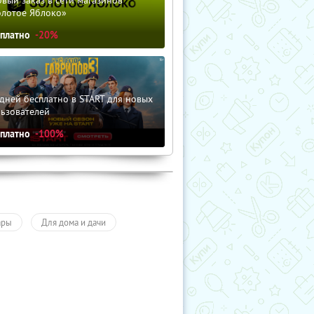
вый заказ в сети магазинов
олотое Яблоко»
сплатно
-20%
дней бесплатно в START для новых
льзователей
сплатно
-100%
ары
Для дома и дачи