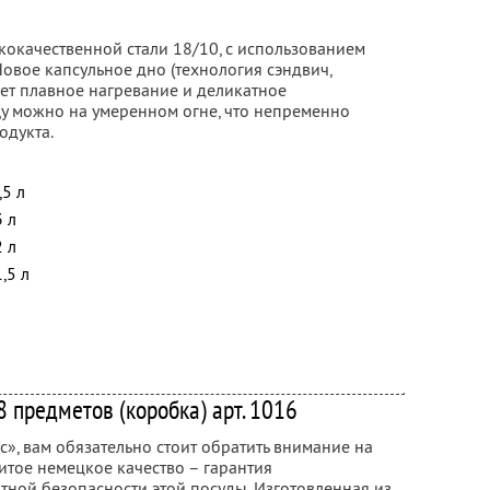
кокачественной стали 18/10, с использованием
овое капсульное дно (технология сэндвич,
ет плавное нагревание и деликатное
щу можно на умеренном огне, что непременно
одукта.
,5 л
3 л
2 л
,5 л
8 предметов (коробка) арт. 1016
с», вам обязательно стоит обратить внимание на
нитое немецкое качество – гарантия
ной безопасности этой посуды. Изготовленная из