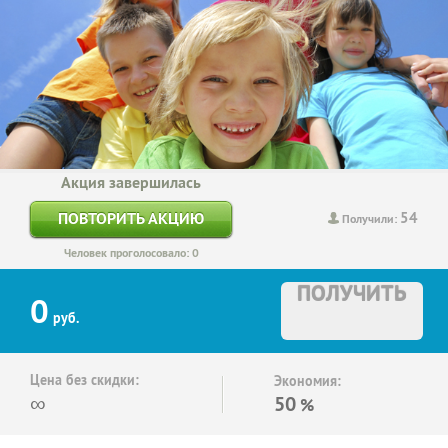
Акция завершилась
54
ПОВТОРИТЬ АКЦИЮ
Получили:
Человек проголосовало: 0
ПОЛУЧИТЬ
0
руб.
Цена без скидки:
Экономия:
∞
50
%