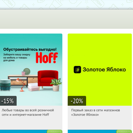
-15
%
-20
%
Любые товары во всей розничной
Первый заказ в сети магазинов
07:36:03
Получили:
83
07:36:03
Получи первым!
сети и интернет-магазине Hoff
«Золотое Яблоко»
Москва, 1-й Волоколамский проезд,
Россия
10с1