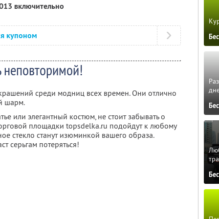
2013 включительно
Кур
ся купоном
Бе
ь неповторимой!
Ра
дне
крашений среди модниц всех времен. Они отлично
й шарм.
Бе
тье или элегантный костюм, не стоит забывать о
торговой площадки topsdelka.ru подойдут к любому
тное стекло станут изюминкой вашего образа.
ст серьгам потеряться!
Люб
тра
Бе