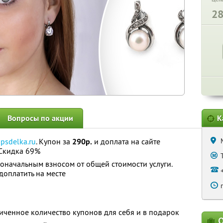
2
Вопросы по акции
К
opsdelka.ru
. Купон за
290р.
и доплата на сайте
Скидка 69%
оначальным взносом от общей стоимости услуги.
оплатить на месте
ченное количество купонов для себя и в подарок
О