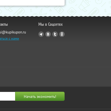
такты
Мы в Соцсетях
si@kupikupon.ru
аться с нами