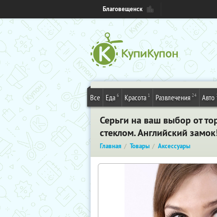
Благовещенск
6
1
24
Все
Еда
Красота
Развлечения
Авто
Серьги на ваш выбор от то
стеклом. Английский замок
Главная
Товары
Аксессуары