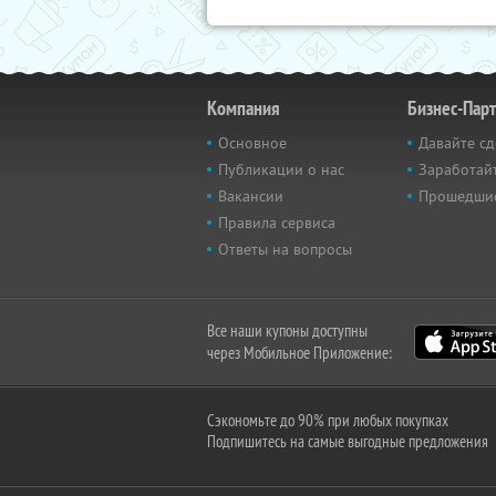
Компания
Бизнес-Пар
Основное
Давайте сд
Публикации о нас
Заработайт
Вакансии
Прошедши
Правила сервиса
Ответы на вопросы
Все наши купоны доступны
через Мобильное Приложение:
Сэкономьте до 90% при любых покупках
Подпишитесь на самые выгодные предложения