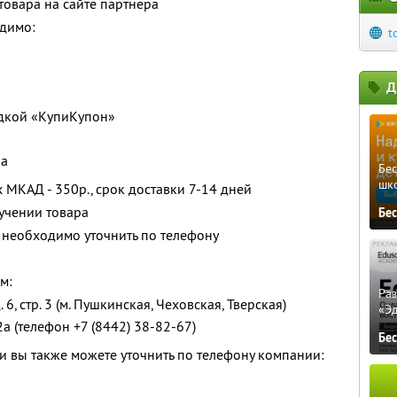
товара на сайте партнера
димо:
t
Д
идкой «КупиКупон»
ра
Бе
шк
 МКАД - 350р., срок доставки 7-14 дней
учении товара
Бе
 необходимо уточнить по телефону
м:
Ра
. 6, стр. 3 (м. Пушкинская, Чеховская, Тверская)
«Э
22а (телефон +7 (8442) 38-82-67)
Бе
 вы также можете уточнить по телефону компании: