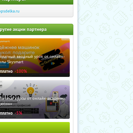
opsdelka.ru
ругие акции партнера
сплатный вводный урок от онлайн-
олы Skysmart
сплатно
-100%
зличные курсы от онлайн-академии
дюсон»
сплатно
-5%