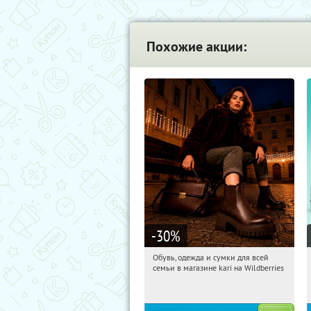
Похожие акции:
-30
%
Обувь, одежда и сумки для всей
07:36:03
Получили:
31
семьи в магазине kari на Wildberries
Россия