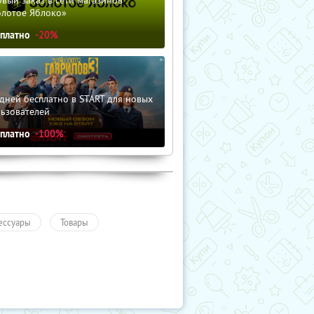
вый заказ в сети магазинов
олотое Яблоко»
сплатно
-20%
дней бесплатно в START для новых
льзователей
сплатно
-100%
ессуары
Товары