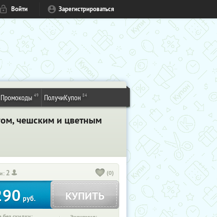
Войти
Зарегистрироваться
49
84
Промокоды
ПолучиКупон
гом, чешским и цветным
2
(0)
и:
290
КУПИТЬ
руб.
 без скидки: