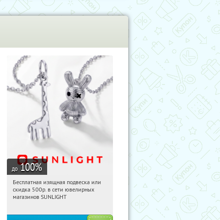
100
%
до
Бесплатная изящная подвеска или
07:36:03
Получили:
73
скидка 500р. в сети ювелирных
Россия
магазинов SUNLIGHT