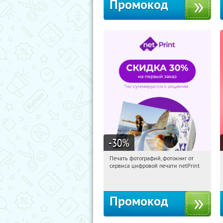
Промокод
-30
%
Печать фотографий, фотокниг от
07:36:03
Получили:
4
сервиса цифровой печати netPrint
Россия
Промокод