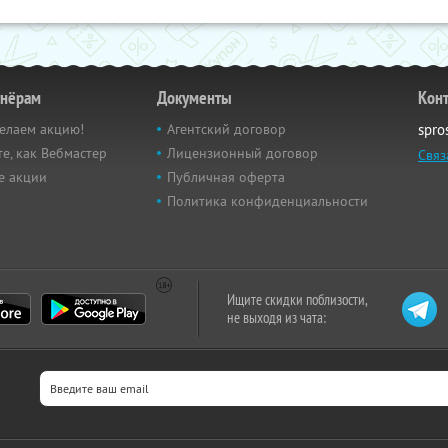
тнёрам
Документы
Кон
елаем акцию!
Агентский договор
spro
е, как Вебмастер
Лицензионный договор
Связ
е акции
Публичная оферта
Политика конфиденциальности
Ищите скидки поблизости,
не выходя из чата: