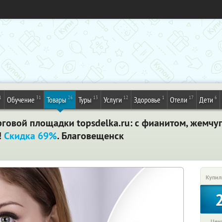
1
31
26
13
12
1
17
6
Обучение
Товары
Туры
Услуги
Здоровье
Отели
Дети
рговой площадки topsdelka.ru: с фианитом, жемчу
!
Скидка 69%
. Благовещенск
Купил
Цена