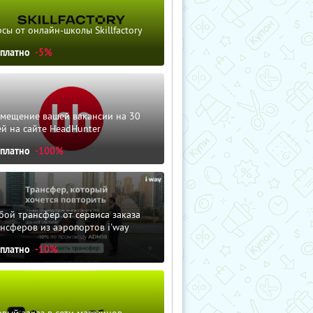
сы от онлайн-школы Skillfactory
сплатно
-5%
змещение вашей вакансии на 30
й на сайте HeadHunter
сплатно
-100%
ой трансфер от сервиса заказа
нсферов из аэропортов i'way
сплатно
-10%