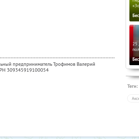
Пер
«З
Бе
25 
по
Бе
альный предприниматель Трофимов Валерий
ГРН 309345919100054
Теги:
Акс