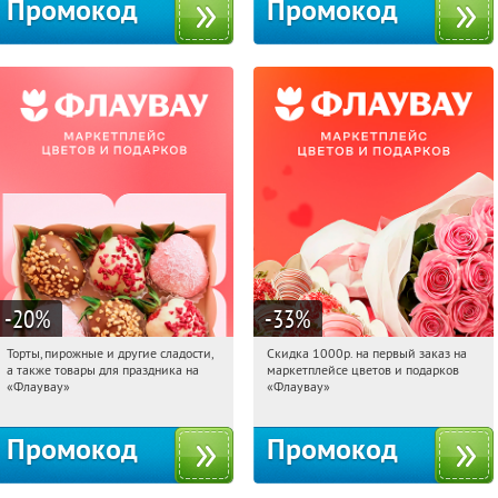
Промокод
Промокод
-20
%
-33
%
Торты, пирожные и другие сладости,
Скидка 1000р. на первый заказ на
07:36:03
Получили:
6
07:36:03
Получили:
18
а также товары для праздника на
маркетплейсе цветов и подарков
Россия
Россия
«Флаувау»
«Флаувау»
Промокод
Промокод