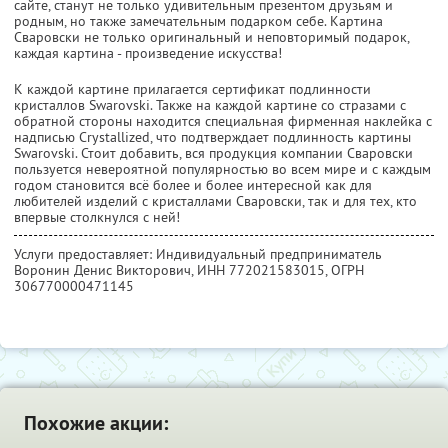
сайте, станут не только удивительным презентом друзьям и
родным, но также замечательным подарком себе. Картина
Сваровски не только оригинальный и неповторимый подарок,
каждая картина - произведение искусства!
К каждой картине прилагается сертификат подлинности
кристаллов Swarovski. Также на каждой картине со стразами с
обратной стороны находится специальная фирменная наклейка с
надписью Сrystallized, что подтверждает подлинность картины
Swarovski. Стоит добавить, вся продукция компании Сваровски
пользуется невероятной популярностью во всем мире и с каждым
годом становится всё более и более интересной как для
любителей изделий с кристаллами Сваровски, так и для тех, кто
впервые столкнулся с ней!
Услуги предоставляет: Индивидуальный предприниматель
Воронин Денис Викторович,
ИНН 772021583015
, ОГРН
306770000471145
Похожие акции: