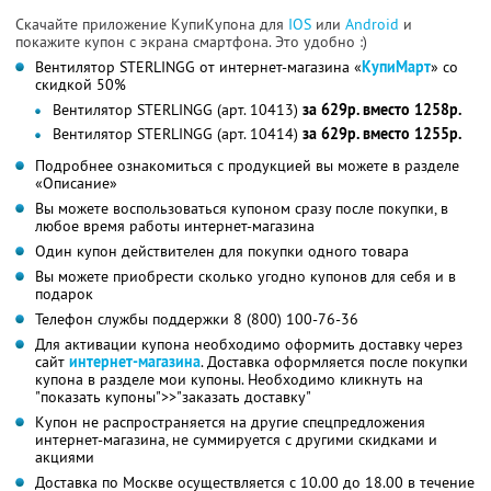
Скачайте приложение КупиКупона для
IOS
или
Android
и
покажите купон с экрана смартфона. Это удобно :)
Вентилятор STERLINGG от интернет-магазина «
КупиМарт
» со
скидкой 50%
Вентилятор STERLINGG (арт. 10413)
за 629р. вместо 1258р.
Вентилятор STERLINGG (арт. 10414)
за 629р. вместо 1255р.
Подробнее ознакомиться с продукцией вы можете в разделе
«Описание»
Вы можете воспользоваться купоном сразу после покупки, в
любое время работы интернет-магазина
Один купон действителен для покупки одного товара
Вы можете приобрести сколько угодно купонов для себя и в
подарок
Телефон службы поддержки 8 (800) 100-76-36
Для активации купона необходимо оформить доставку через
сайт
интернет-магазина
. Доставка оформляется после покупки
купона в разделе мои купоны. Необходимо кликнуть на
"показать купоны">>"заказать доставку"
Купон не распространяется на другие спецпредложения
интернет-магазина, не суммируется с другими скидками и
акциями
Доставка по Москве осуществляется с 10.00 до 18.00 в течение