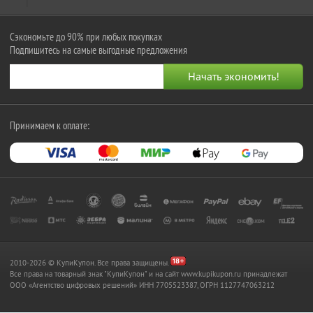
Сэкономьте до 90% при любых покупках
Подпишитесь на самые выгодные предложения
Принимаем к оплате:
2010-2026 © КупиКупон. Все права защищены.
Все права на товарный знак "КупиКупон" и на сайт www.kupikupon.ru принадлежат
OOO «Агентство цифровых решений» ИНН 7705523387, ОГРН 1127747063212