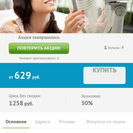
Акция завершилась
4
ПОВТОРИТЬ АКЦИЮ
Купили:
Человек проголосовало: 0
КУПИТЬ
629
от
руб.
Цена без скидки:
Экономия:
1258
50%
руб.
Основное
Адреса
Отзывы
Вопросы по акции