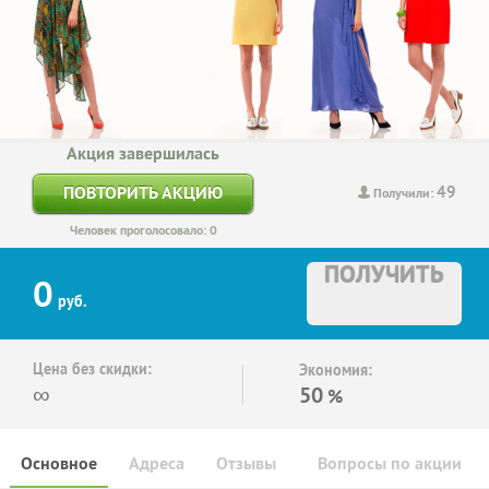
Акция завершилась
49
ПОВТОРИТЬ АКЦИЮ
Получили:
Человек проголосовало: 0
ПОЛУЧИТЬ
0
руб.
Цена без скидки:
Экономия:
∞
50
%
Основное
Адреса
Отзывы
Вопросы по акции