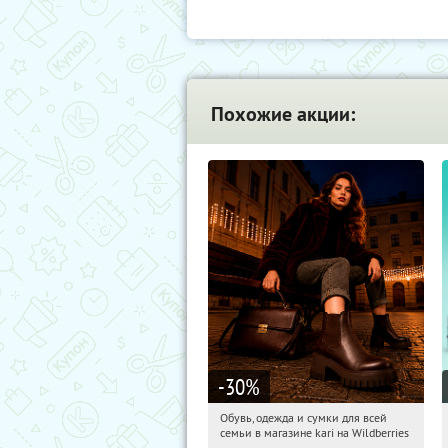
Похожие акции:
-30
%
Обувь, одежда и сумки для всей
00:07:53
Получили:
30
семьи в магазине kari на Wildberries
Россия