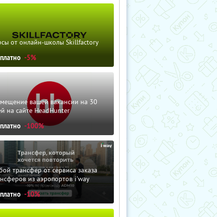
сы от онлайн-школы Skillfactory
сплатно
-5%
змещение вашей вакансии на 30
й на сайте HeadHunter
сплатно
-100%
ой трансфер от сервиса заказа
нсферов из аэропортов i'way
сплатно
-10%