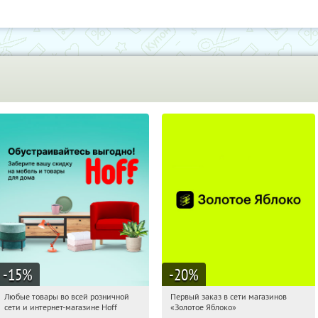
-15
%
-20
%
Любые товары во всей розничной
Первый заказ в сети магазинов
00:07:53
Получили:
83
00:07:53
Получи первым!
сети и интернет-магазине Hoff
«Золотое Яблоко»
Москва, 1-й Волоколамский проезд,
Россия