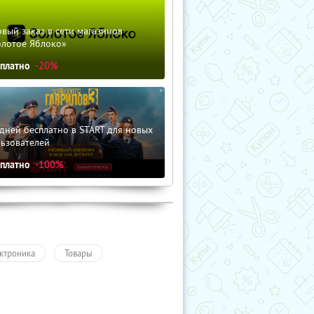
вый заказ в сети магазинов
олотое Яблоко»
сплатно
-20%
дней бесплатно в START для новых
льзователей
сплатно
-100%
ктроника
Товары