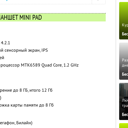
АНШЕТ MINI PAD
Кур
Бе
4.2.1
й сенсорный экран, IPS
ей
Ра
роцессор MTK6589 Quad Core, 1.2 GHz
дне
Бе
рение до 8 ГБ, итого 12 Гб
)
Люб
жка карты памяти до 8 Гб
тра
Бе
Мегафон, Билайн)