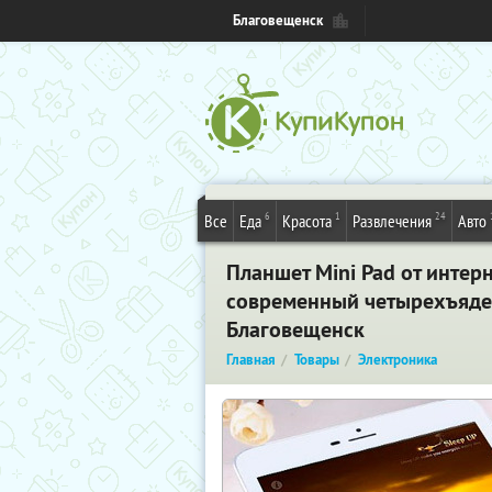
Благовещенск
6
1
24
Все
Еда
Красота
Развлечения
Авто
Планшет Mini Pad от интер
современный четырехъядер
Благовещенск
Главная
Товары
Электроника