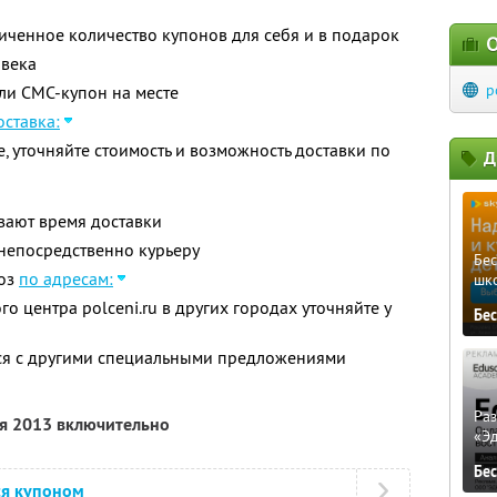
ченное количество купонов для себя и в подарок
О
овека
p
ли СМС-купон на месте
ставка:
е, уточняйте стоимость и возможность доставки по
Д
вают время доставки
непосредственно курьеру
Бе
воз
по адресам:
шк
о центра polceni.ru в других городах уточняйте у
Бе
тся с другими специальными предложениями
Ра
ря 2013 включительно
«Э
Бе
ся купоном