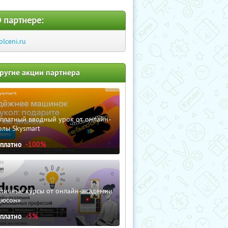
 партнере:
olceni.ru
ругие акции партнера
сплатный вводный урок от онлайн-
олы Skysmart
сплатно
-100%
зличные курсы от онлайн-академии
дюсон»
сплатно
-5%