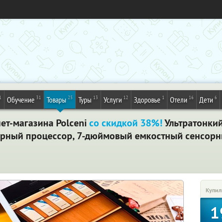
1
31
25
13
12
1
16
6
Обучение
Товары
Туры
Услуги
Здоровье
Отели
Дети
нет-магазина Polceni
со скидкой 38%!
Ультратонкий
ный процессор, 7-дюймовый емкостный сенсорны
Купил
1