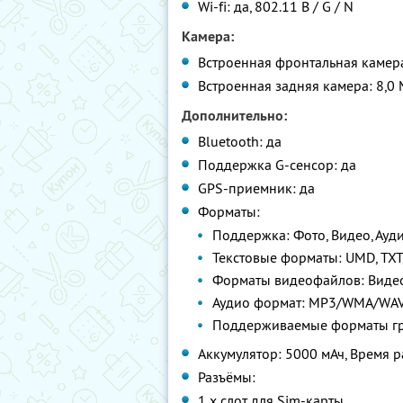
Wi-fi: да, 802.11 B / G / N
Камера:
Встроенная фронтальная камера
Встроенная задняя камера: 8,0
Дополнительно:
Bluetooth: да
Поддержка G-сенсор: да
GPS-приемник: да
Форматы:
Поддержка: Фото, Видео, Аудио
Текстовые форматы: UMD, TXT,
Форматы видеофайлов: Виде
Аудио формат: MP3/WMA/WA
Поддерживаемые форматы гра
Аккумулятор: 5000 мАч, Время р
Разъёмы:
1 х слот для Sim-карты