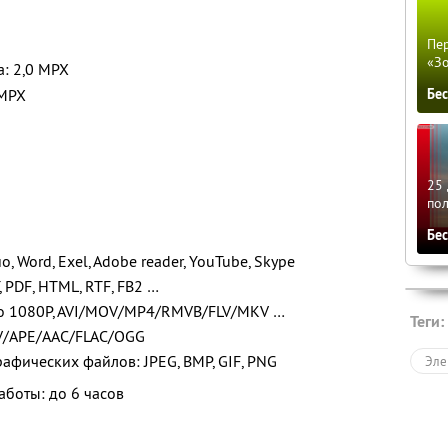
Пер
«З
: 2,0 MPX
 MPX
Бе
25 
по
Бе
, Word, Exel, Adobe reader, YouTube, Skype
 PDF, HTML, RTF, FB2 …
о 1080P, AVI/MOV/MP4/RMVB/FLV/MKV …
Теги:
V/APE/AAC/FLAC/OGG
фических файлов: JPEG, BMP, GIF, PNG
Эле
аботы: до 6 часов