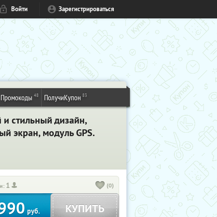
Войти
Зарегистрироваться
48
83
Промокоды
ПолучиКупон
 и стильный дизайн,
й экран, модуль GPS.
1
(0)
и:
990
КУПИТЬ
руб.