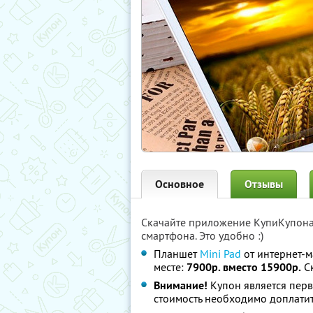
Основное
Отзывы
Скачайте приложение КупиКупон
смартфона. Это удобно :)
Планшет
Mini Pad
от интернет-м
месте:
7900р. вместо 15900р.
С
Внимание!
Купон является пер
стоимость необходимо доплатит