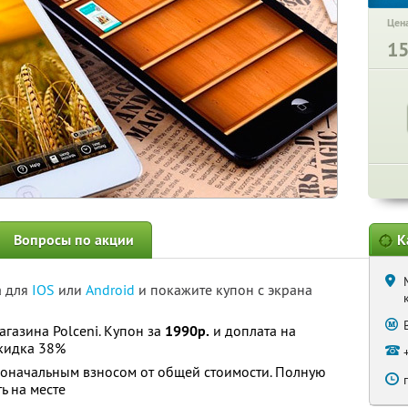
Цена
1
Вопросы по акции
К
а для
IOS
или
Android
и покажите купон с экрана
агазина Polceni. Купон за
1990р.
и доплата на
кидка 38%
воначальным взносом от общей стоимости. Полную
ь на месте