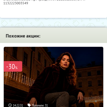
1132223003549
Похожие акции:
-30
%
14:22:30
Получили:
31