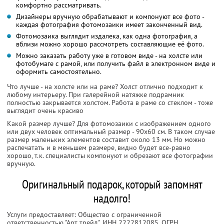
комфортно рассматривать.
Дизайнеры вручную обрабатывают и компонуют все фото -
каждая фотография фотомозаики имеет законченный вид.
Фотомозаика выглядит издалека, как одна фотография, а
вблизи можно хорошо рассмотреть составляющие её фото.
Можно заказать работу уже в готовом виде - на холсте или
фотобумаге с рамой, или получить файл в электронном виде и
оформить самостоятельно.
Что лучше - на холсте или на раме? Холст отлично подходит к
любому интерьеру. При галерейной натяжке подрамник
полностью закрывается холстом. Работа в раме со стеклом - тоже
выглядит очень красиво
Какой размер лучше? Для фотомозаики с изображением одного
или двух человек оптимальный размер - 90х60 см. В таком случае
размер маленьких элементов составит около 13 мм. Но можно
распечатать и в меньшем размере, видно будет все-равно
хорошо, т.к. специалисты компонуют и обрезают все фотографии
вручную.
Оригинальный подарок, который запомнят
надолго!
Услуги предоставляет: Общество с ограниченной
ответственностью "Арт трейд",
ИНН 2222812085
, ОГРН