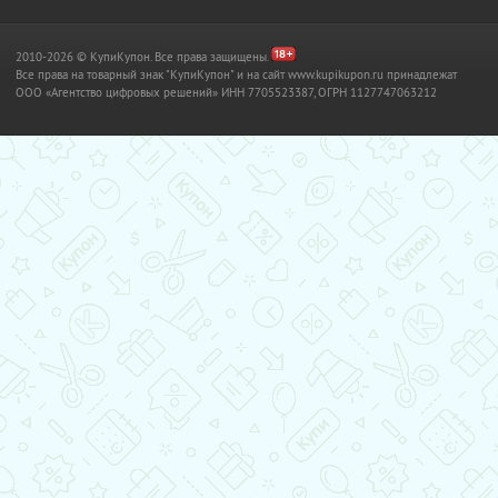
2010-2026 © КупиКупон. Все права защищены.
Все права на товарный знак "КупиКупон" и на сайт www.kupikupon.ru принадлежат
OOO «Агентство цифровых решений» ИНН 7705523387, ОГРН 1127747063212