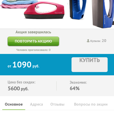
Акция завершилась
20
ПОВТОРИТЬ АКЦИЮ
Купили:
Человек проголосовало: 0
КУПИТЬ
1090
от
руб.
Цена без скидки:
Экономия:
5600
64%
руб.
Основное
Адреса
Отзывы
Вопросы по акции