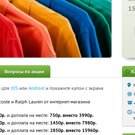
1
Вопросы по акции
К
а для
IOS
или
Android
и покажите купон с экрана
oste и Ralph Lauren от интернет-магазина
0р.
и доплата на месте:
750р. вместо 3990р.
0р.
и доплата на месте:
1450р. вместо 7980р.
0р.
и доплата на месте:
2850р. вместо 15960р.