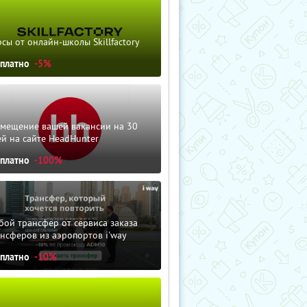
сы от онлайн-школы Skillfactory
сплатно
-5%
змещение вашей вакансии на 30
й на сайте HeadHunter
сплатно
-100%
ой трансфер от сервиса заказа
нсферов из аэропортов i'way
сплатно
-10%