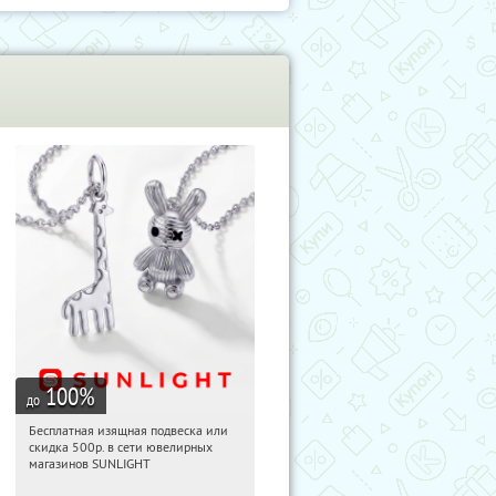
100
%
до
Бесплатная изящная подвеска или
09:15:33
Получили:
73
скидка 500р. в сети ювелирных
Россия
магазинов SUNLIGHT