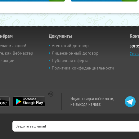
тнёрам
Документы
Кон
елаем акцию!
Агентский договор
spro
е, как Вебмастер
Лицензионный договор
Связ
е акции
Публичная оферта
Политика конфиденциальности
Ищите скидки поблизости,
не выходя из чата: