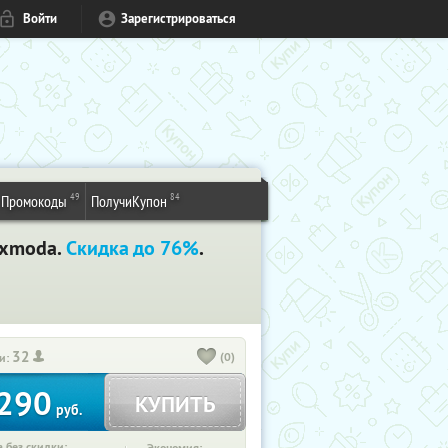
Войти
Зарегистрироваться
49
84
Промокоды
ПолучиКупон
axmoda.
Скидка до 76%
.
32
(0)
и:
290
КУПИТЬ
руб.
 без скидки: