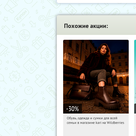
Похожие акции:
-30
%
Обувь, одежда и сумки для всей
09:15:33
Получили:
31
семьи в магазине kari на Wildberries
Россия