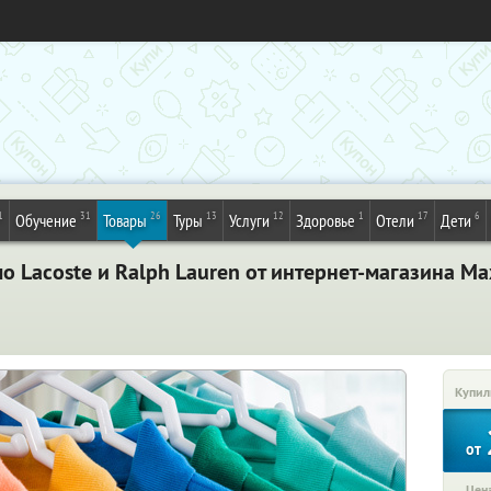
1
31
26
13
12
1
17
6
Обучение
Товары
Туры
Услуги
Здоровье
Отели
Дети
о Lacoste и Ralph Lauren от интернет-магазина M
Купил
от
Цена