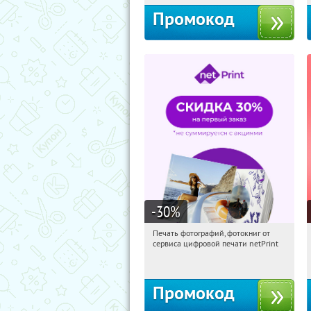
Промокод
-30
%
Печать фотографий, фотокниг от
09:15:33
Получили:
4
сервиса цифровой печати netPrint
Россия
Промокод