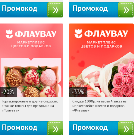
Промокод
Промокод
-20
%
-33
%
Торты, пирожные и другие сладости,
Скидка 1000р. на первый заказ на
09:15:33
Получили:
6
09:15:33
Получили:
18
а также товары для праздника на
маркетплейсе цветов и подарков
Россия
Россия
«Флаувау»
«Флаувау»
Промокод
Промокод