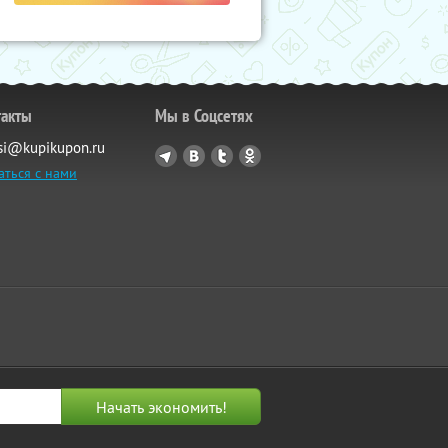
такты
Мы в Соцсетях
si@kupikupon.ru
аться с нами