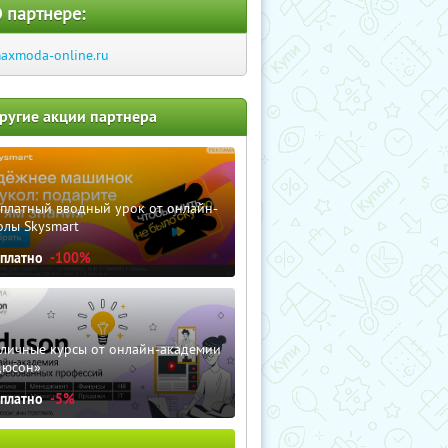
 партнере:
axmoda-online.ru
ругие акции партнера
сплатный вводный урок от онлайн-
олы Skysmart
сплатно
-100%
зличные курсы от онлайн-академии
дюсон»
сплатно
-5%