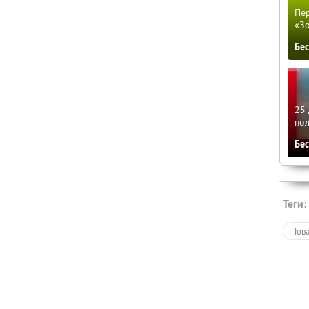
Пер
«З
Бе
25 
по
Бе
Теги:
Тов