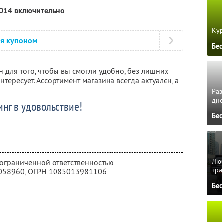
2014 включительно
Кур
ся купоном
Бе
 для того, чтобы вы смогли удобно, без лишних
 интересует. Ассортимент магазина всегда актуален, а
Ра
дне
нг в удовольствие!
Бе
Люб
 ограниченной ответственностью
тра
058960
, ОГРН 1085013981106
Бе