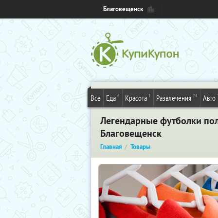
Благовещенск
6
1
24
Все
Еда
Красота
Развлечения
Авто
Легендарные футболки пол
Благовещенск
Главная
Товары