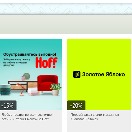
-15
%
-20
%
Любые товары во всей розничной
Первый заказ в сети магазинов
09:15:33
Получили:
83
09:15:33
Получи первым!
сети и интернет-магазине Hoff
«Золотое Яблоко»
Москва, 1-й Волоколамский проезд,
Россия
10с1