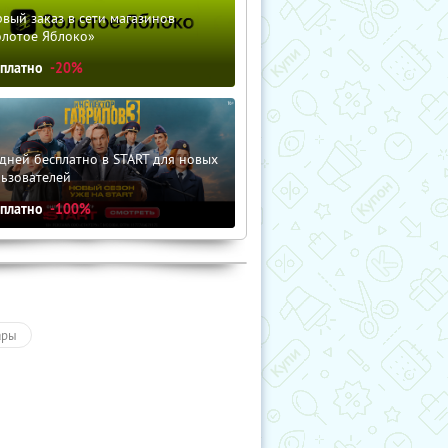
вый заказ в сети магазинов
олотое Яблоко»
сплатно
-20%
дней бесплатно в START для новых
льзователей
сплатно
-100%
ары