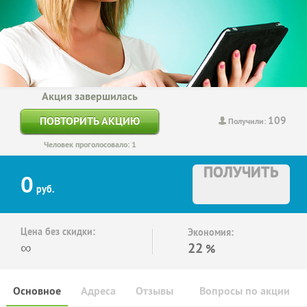
Акция завершилась
109
ПОВТОРИТЬ АКЦИЮ
Получили:
Человек проголосовало: 1
ПОЛУЧИТЬ
0
руб.
Цена без скидки:
Экономия:
∞
22
%
Основное
Адреса
Отзывы
Вопросы по акции