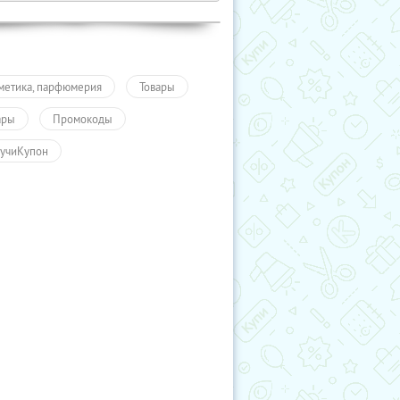
метика, парфюмерия
Товары
ары
Промокоды
учиКупон