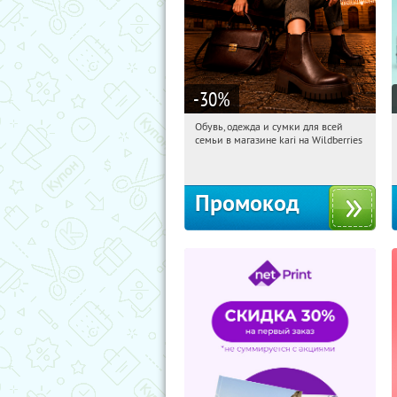
-30
%
Обувь, одежда и сумки для всей
19:58:35
Получили:
30
семьи в магазине kari на Wildberries
Россия
Промокод