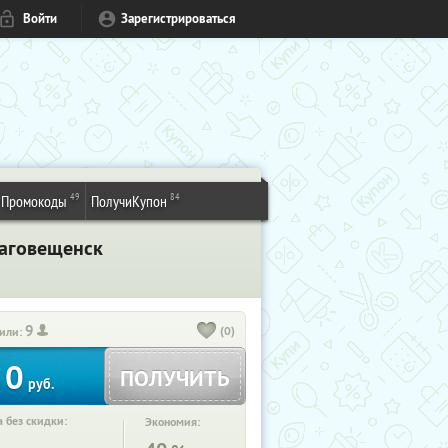
Войти
Зарегистрироваться
49
84
Промокоды
ПолучиКупон
лаговещенск
9
(0)
или:
0
ПОЛУЧИТЬ
руб.
 без скидки:
Экономия: