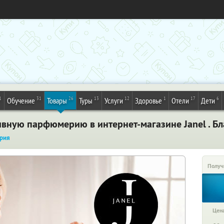
1
31
26
13
12
1
17
6
Обучение
Товары
Туры
Услуги
Здоровье
Отели
Дети
ивную парфюмерию в интернет-магазине Janel . Б
рия
Получ
Цена