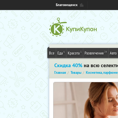
Благовещенск
6
1
24
Все
Еда
Красота
Развлечения
Авто
Скидка 40%
на всю селект
Главная
Товары
Косметика, парфюме