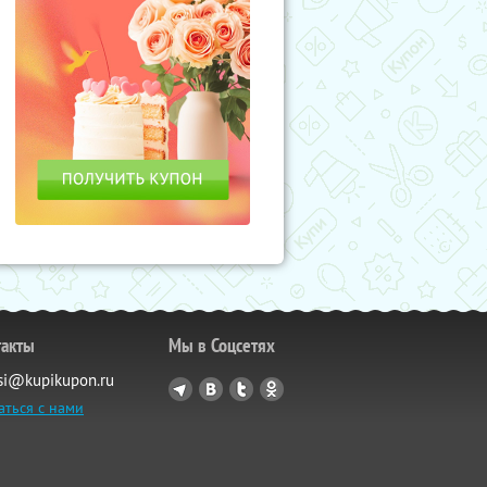
такты
Мы в Соцсетях
si@kupikupon.ru
аться с нами