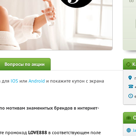
∞
Вопросы по акции
К
а для
IOS
или
Android
и покажите купон с экрана
о мотивам знаменитых брендов в интернет-
О
J
ите промокод
LOVE888
в соответствующем поле