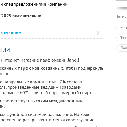
ими спецпредложениями компании
а 2025 включительно
Теги:
Кос
ся купоном
Тов
Пол
НИИ
 интернет-магазине парфюмерии Janel!
сканных парфюмов, созданных, чтобы подчеркнуть
ость.
е натуральные компоненты: 40% состава
сла, произведенные ведущими заводами
остальные 60% — чистый парфюмерный спирт.
и соответствует высоким международным
ти.
ах с удобной системой распыления. На коже
постепенно раскрываясь и меняя свое звучание.