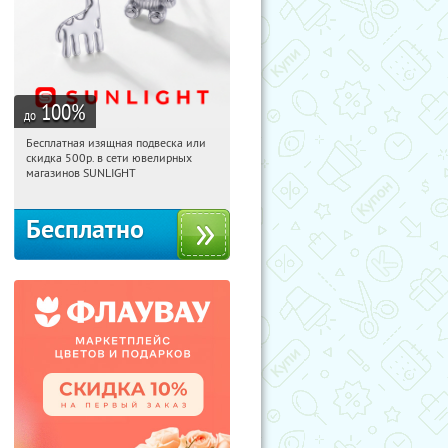
100
%
до
Бесплатная изящная подвеска или
19:58:35
Получили:
73
скидка 500р. в сети ювелирных
Россия
магазинов SUNLIGHT
Бесплатно