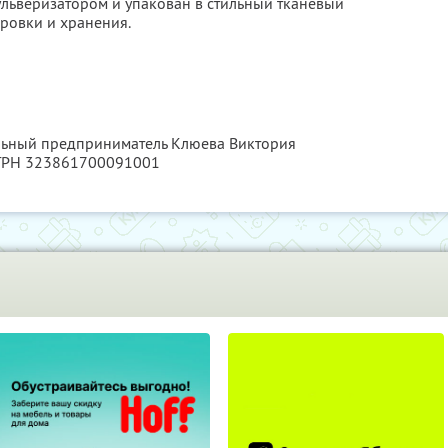
льверизатором и упакован в стильный тканевый
ровки и хранения.
альный предприниматель Клюева Виктория
ОГРН 323861700091001