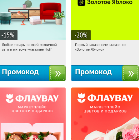
-15
%
-20
%
Любые товары во всей розничной
Первый заказ в сети магазинов
19:58:35
Получили:
83
19:58:35
Получи первым!
сети и интернет-магазине Hoff
«Золотое Яблоко»
Москва, 1-й Волоколамский проезд,
Россия
10с1
Промокод
Промокод