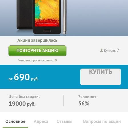
Акция завершилась
7
ПОВТОРИТЬ АКЦИЮ
Купили:
Человек проголосовало: 0
КУПИТЬ
690
от
руб.
Цена без скидки:
Экономия:
19000
56%
руб.
Основное
Адреса
Отзывы
Вопросы по акции