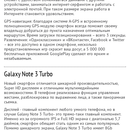
устройствами, заниматься интернет-серфингом и работать с
электронной почтой. При таком размере экрана работа в
Интернете становится удовольствием.
GPS-навигация: благодаря системе A-GPS и встроенному
полноценному GPS-модулю смартфон всегда поможет своему
владельцу добраться до пункта назначения оптимальным
маршрутом. Время загрузки позиционирования – всего 3 секунды.
Развлечения: «Одноклассники» и «ВКонтакте», Facebook и Twitter
– все это доступно в одном смартфоне, несколько
предустановленных игр скрасит ваш досуг, а 5 000 000
бесплатных приложений GooglePlay сделают его ярким и
незабываемым.
Galaxy Note 3 Turbo
Новый смартфон отличается шикарной производительностью,
Super HD дисплеем и отличными мультимедийными
возможностями. В телефоне реализована функция управления
жестами, разблокировка по выражению лица, а также панорамная
съемка.
Дисплей - главный компонент любого умного телефона, но в
случае Galaxy Note 3 Turbo- это прямо-таки главный компонент.
Именно из-за огромного IPS и Full HD экрана с диагональю 5,7
дюймов, смартфон обещает стать одним из самых популярных.
Помимо шикарного экрана, Galaxy Note 3 Turbo имеет 8Gb