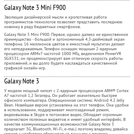
Galaxy Note 3 Mini F900
Эволюция дизайнерской мысли и кропотливая работа
программистов-технологов позволяет представить последнюю
новинку в ряду бюджетных смартфонов.
Galaxy Note 3 Mini F900. Первое, однако далеко не единственное
преимущество - большой и эргономичный 4,3-дюймовый экран
телефона. 16 миллионов цветов и емкостный мультитач делают
его неподражаемым. Телефон оснащен мощным 2-ядерным
процессором ARMv7 частотой 1000 МГц, видеочипом PowerVR
SGX531, он продемонстрирует вам отличную скорость работы
приложений, и вы долго будете наслаждаться качественной
графикой онлайн-игр.
Galaxy Note 3
У модели мощный чипсет c 2-ядерным процессором ARM® Cortex
А7 частотой 1,2 Гигагерц. Он работает значительно быстрее
офисного компьютера. Операционная система: Android 4.2 Jelly
Bean. Новейшая версия установлена на этот телефон. Она удобна
в использовании, поддерживает многозадачный режим,
видеовызовы в Skype и потоковое видео, Обладает огромным
количеством полезных виджетов и имеет удобный интерфейс. В
качестве коммуникационных возможностей Galaxy Note 3
предлагает 3G, Bluetooth, Wi-Fi, е-mai,l поэтому владелец девайса
сможет с удобством обмениваться данными с другими