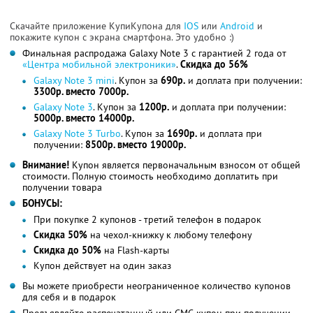
Скачайте приложение КупиКупона для
IOS
или
Android
и
покажите купон с экрана смартфона. Это удобно :)
Финальная распродажа Galaxy Note 3 c гарантией 2 года от
«Центрa мобильной электроники»
.
Скидка до 56%
Galaxy Note 3 mini
. Купон за
690р.
и доплата при получении:
3300р. вместо 7000р.
Galaxy Note 3
. Купон за
1200р.
и доплата при получении:
5000р. вместо 14000р.
Galaxy Note 3 Turbo
. Купон за
1690р.
и доплата при
получении:
8500р. вместо 19000р.
Внимание!
Купон является первоначальным взносом от общей
стоимости. Полную стоимость необходимо доплатить при
получении товара
БОНУСЫ:
При покупке 2 купонов - третий телефон в подарок
Скидка 50%
на чехол-книжку к любому телефону
Скидка до 50%
на Flash-карты
Купон действует на один заказ
Вы можете приобрести неограниченное количество купонов
для себя и в подарок