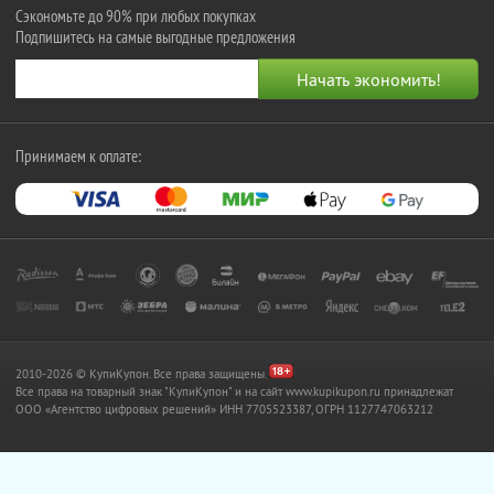
Сэкономьте до 90% при любых покупках
Подпишитесь на самые выгодные предложения
Принимаем к оплате:
2010-2026 © КупиКупон. Все права защищены.
Все права на товарный знак "КупиКупон" и на сайт www.kupikupon.ru принадлежат
OOO «Агентство цифровых решений» ИНН 7705523387, ОГРН 1127747063212