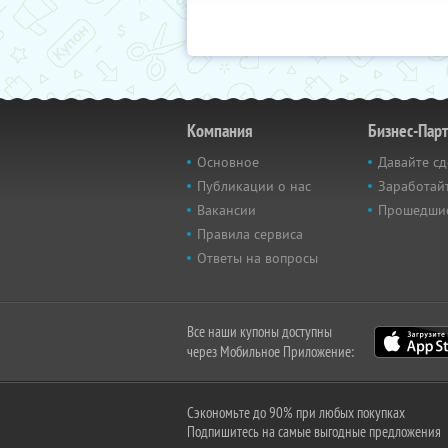
Компания
Бизнес-Пар
Основное
Давайте сд
Публикации о нас
Заработайт
Вакансии
Прошедши
Правила сервиса
Ответы на вопросы
Все наши купоны доступны
через Мобильное Приложение:
Сэкономьте до 90% при любых покупках
Подпишитесь на самые выгодные предложения