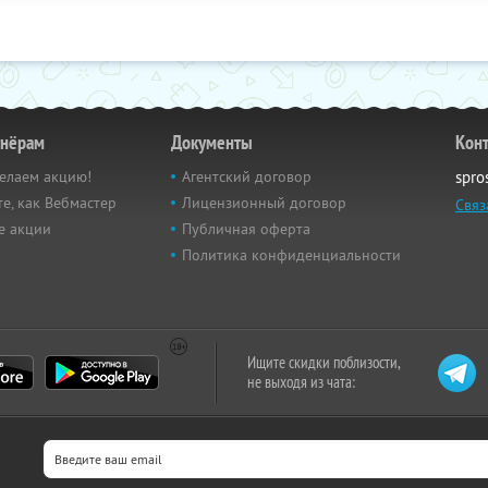
тнёрам
Документы
Кон
елаем акцию!
Агентский договор
spro
е, как Вебмастер
Лицензионный договор
Связ
е акции
Публичная оферта
Политика конфиденциальности
Ищите скидки поблизости,
не выходя из чата: