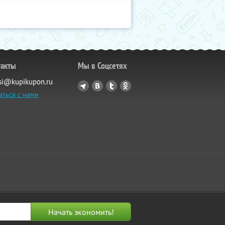
такты
Мы в Соцсетях
si@kupikupon.ru
аться с нами