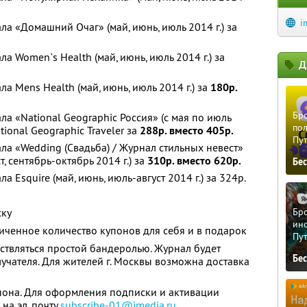
i
а «Домашний Очаг» (май, июнь, июль 2014 г.) за
а Women`s Health (май, июнь, июль 2014 г.) за
Д
а Mens Health (май, июнь, июль 2014 г.) за
180р.
Бро
а «National Geographic Россия» (с мая по июль
пол
tional Geographic Traveler за
288р. вместо 405р.
Пу
ла «Wedding (Свадьба) / Журнал стильных невест»
т, сентябрь-октябрь 2014 г.) за
310р. вместо 620р.
Бе
 Esquire (май, июнь, июль-август 2014 г.) за 324р.
ску
Бро
ино
ченное количество купонов для себя и в подарок
Пу
ствляться простой бандеролью. Журнал будет
Бе
учателя. Для жителей г. Москвы возможна доставка
упона. Для оформления подписки и активации
на эл. почту
subscribe-01@imedia.ru