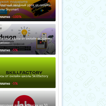
сплатный вводный урок от онлайн-
олы Skysmart
сплатно
-100%
зличные курсы от онлайн-академии
дюсон»
сплатно
-5%
сы от онлайн-школы Skillfactory
сплатно
-5%
змещение вашей вакансии на 30