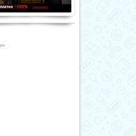
сплатно
-100%
ары