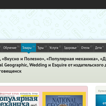
1
31
26
13
12
1
17
6
Обучение
Товары
Туры
Услуги
Здоровье
Отели
Дети
, «Вкусно и Полезно», «Популярная механика», «
nal Geographic, Wedding и Esquire от издательског
аговещенск
Купил
о