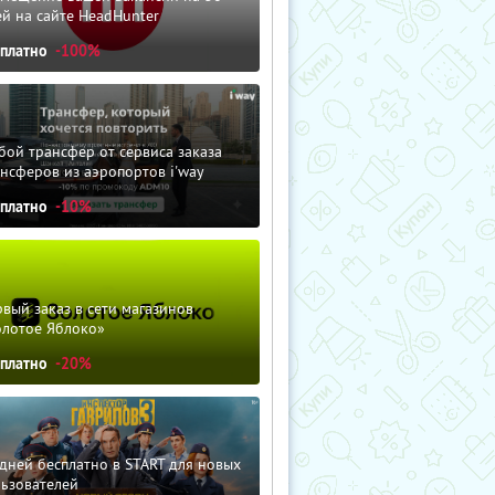
й на сайте HeadHunter
сплатно
-100%
ой трансфер от сервиса заказа
нсферов из аэропортов i'way
сплатно
-10%
вый заказ в сети магазинов
олотое Яблоко»
сплатно
-20%
дней бесплатно в START для новых
льзователей