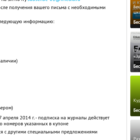
Бе
осле получения вашего письма с необходимыми
шк
ь следующую информацию:
Бе
Ра
«Э
наличии)
Бе
Кур
ьером)
Бе
 апреля 2014 г. - подписка на журналы действует
о номеров указанных в купоне
тся с другими специальными предложениями
Ра