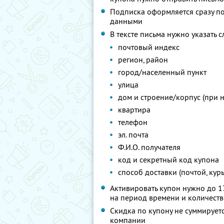
Подписка оформляется сразу п
данными
В тексте письма нужно указат
почтовый индекс
регион, район
город/населенный пункт
улица
дом и строение/корпус (при 
квартира
телефон
эл. почта
Ф.И.О. получателя
код и секретный код купона
способ доставки (почтой, кур
Активировать купон нужно до 17
на период времени и количеств
Скидка по купону не суммируе
компании