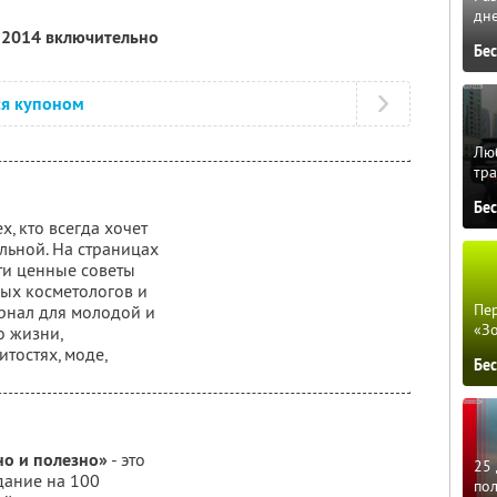
дне
я 2014 включительно
Бе
ся купоном
Люб
тра
Бе
х, кто всегда хочет
льной. На страницах
ти ценные советы
ых косметологов и
Пер
журнал для молодой и
«З
о жизни,
тостях, моде,
Бе
о и полезно»
- это
25 
дание на 100
по