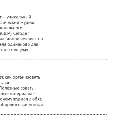
c
– уникальный
фический журнал,
ионального
(США). Сегодня
миллионов человек на
ала одинаково для
 по-настоящему
т, как организовать
ь вас
Полезные советы,
сные материалы –
почему журнал любят,
собирается сочетаться