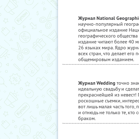
Журнал National Geographi
научно-популярный геогра
официальное издание Нац
географического общества 
издание читают более 40 
26 языках мира. Ядро журн
всех стран, что делает его
общемировым изданием.
Журнал Wedding
точно знае
идеальную свадьбу и сделат
прекраснейшей из невест! 
роскошные съемки, интере
вот лишь малая часть того, 
и отнюдь не только те, кто 
браком.