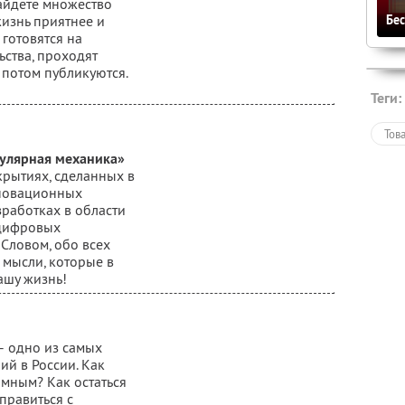
айдете множество
Бе
жизнь приятнее и
 готовятся на
ьства, проходят
 потом публикуются.
Теги:
Тов
улярная механика»
крытиях, сделанных в
нновационных
зработках в области
 цифровых
 Словом, обо всех
 мысли, которые в
ашу жизнь!
– одно из самых
й в России. Как
имным? Как остаться
правиться с