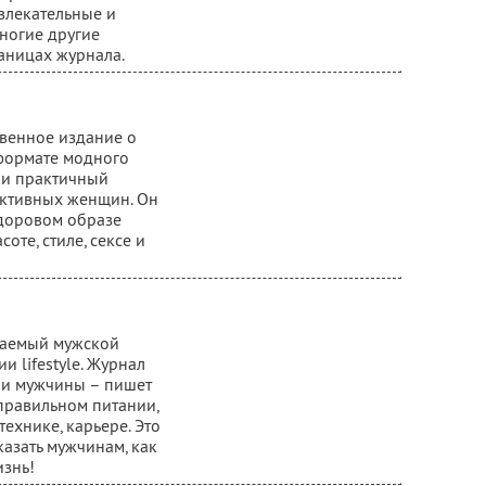
влекательные и
многие другие
аницах журнала.
твенное издание о
формате модного
й и практичный
активных женщин. Он
здоровом образе
соте, стиле, сексе и
ваемый мужской
 lifestyle. Журнал
ни мужчины – пишет
 правильном питании,
технике, карьере. Это
казать мужчинам, как
изнь!