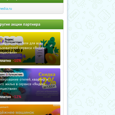
media.ru
ругие акции партнера
нирование отеля для всех
ьзователей сервиса «Яндекс
тешествия»
сплатно
-10%
нирование отелей, квартир и
го жилья в сервисе «Яндекс
тешествия»
сплатно
-12%