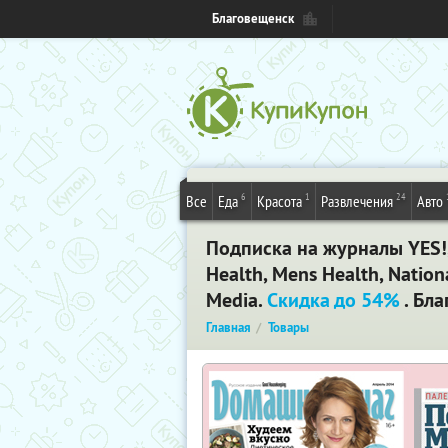
Благовещенск
6
1
24
Все
Еда
Красота
Развлечения
Авто
Подписка на журналы YES!
Health, Mens Health, Natio
Media.
Скидка до 54%
. Бл
Главная
Товары