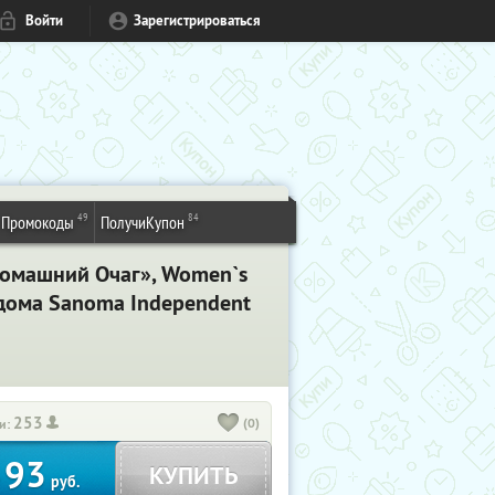
Войти
Зарегистрироваться
49
84
Промокоды
ПолучиКупон
Домашний Очаг», Women`s
о дома Sanoma Independent
253
(0)
и:
93
КУПИТЬ
т
руб.