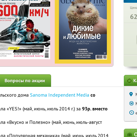
Цена
6
Вопросы по акции
К
ельского дома
Sanoma Independent Media
со
а «YES!» (май, июнь, июль 2014 г.) за
93р. вместо
а «Вкусно и Полезно» (май, июнь, июль-август
О
ла «Популярная механика» (май, июнь, июль 2014