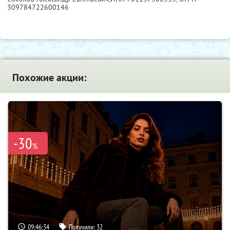
309784722600146
Похожие акции:
-30
%
09:46:33
Получили:
32