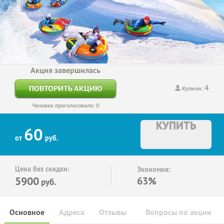
Акция завершилась
4
ПОВТОРИТЬ АКЦИЮ
Купили:
Человек проголосовало: 0
КУПИТЬ
60
от
руб.
Цена без скидки:
Экономия:
5900
63%
руб.
Основное
Адреса
Отзывы
Вопросы по акции