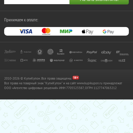
Принимаем к оплате:
2010-2026 © КупиКупон. Все права защищены.
Все права на товарный знак "КупиКупон" и на сайт www.kupikupon.ru принадлежат
OOO «Агентство цифровых решений» ИНН 7705523387, ОГРН 1127747063212