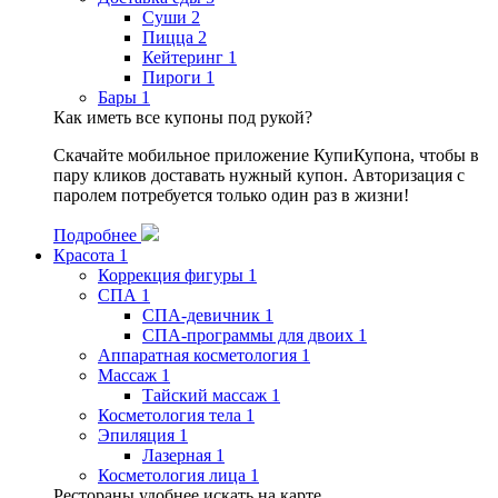
Суши
2
Пицца
2
Кейтеринг
1
Пироги
1
Бары
1
Как иметь все купоны под рукой?
Скачайте мобильное приложение КупиКупона, чтобы в
пару кликов доставать нужный купон. Авторизация с
паролем потребуется только один раз в жизни!
Подробнее
Красота
1
Коррекция фигуры
1
СПА
1
СПА-девичник
1
СПА-программы для двоих
1
Аппаратная косметология
1
Массаж
1
Тайский массаж
1
Косметология тела
1
Эпиляция
1
Лазерная
1
Косметология лица
1
Рестораны удобнее искать на карте