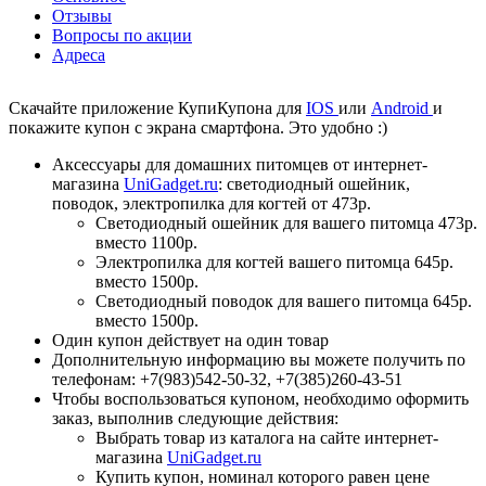
Отзывы
Вопросы по акции
Адреса
Скачайте приложение КупиКупона для
IOS
или
Android
и
покажите купон с экрана смартфона. Это удобно :)
Аксессуары для домашних питомцев от интернет-
магазина
UniGadget.ru
: светодиодный ошейник,
поводок, электропилка для когтей от 473р.
Светодиодный ошейник для вашего питомца
473р.
вместо 1100р.
Электропилка для когтей вашего питомца
645р.
вместо 1500р.
Светодиодный поводок для вашего питомца
645р.
вместо 1500р.
Один купон действует на один товар
Дополнительную информацию вы можете получить по
телефонам: +7(983)542-50-32,
+7(385)260-43-51
Чтобы воспользоваться купоном, необходимо оформить
заказ, выполнив следующие действия:
Выбрать товар из каталога на сайте интернет-
магазина
UniGadget.ru
Купить купон, номинал которого равен цене